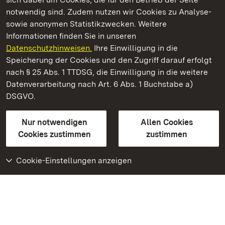
notwendig sind. Zudem nutzen wir Cookies zu Analyse-
sowie anonymen Statistikzwecken. Weitere
Informationen finden Sie in unseren
Datenschutzhinweisen.
Ihre Einwilligung in die
Staatliche Schlösser und Gärten Baden‑Württemberg
Speicherung der Cookies und den Zugriff darauf erfolgt
nach § 25 Abs. 1 TTDSG, die Einwilligung in die weitere
Staatliche Schlösser und Gärten Baden-Württemberg
Datenverarbeitung nach Art. 6 Abs. 1 Buchstabe a)
DSGVO.
Kontakt
FAQ
Impressum
Datenschutz
Gebärdensprache
Leichte Sprache
Erklärung zur Barrierefreiheit
Nur notwendigen
Allen Cookies
BITV-konform (geprüfte Seiten)
Cookies zustimmen
zustimmen
Cookie-Einstellungen anzeigen
Weiteres
Portal
Monumente
Besuchen Sie uns auf
Facebook
Besuchen Sie uns auf