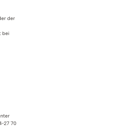
der der
 bei
nter
4-27 70