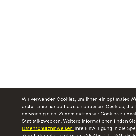
Wir verwenden Cookies, um Ihnen ein optimales Web
erster Linie handelt es sich dabei um Cookies, die 
notwendig sind. Zudem nutzen wir Cookies zu Ana
Statistikzwecken. Weitere Informationen finden Sie
Datenschutzhinweisen.
Ihre Einwilligung in die S
Kommen. Staunen. Genießen.
Zugriff darauf erfolgt nach § 25 Abs. 1 TTDSG, die E