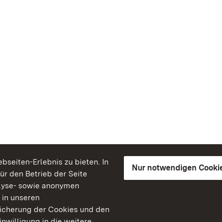
seiten-Erlebnis zu bieten. In
Nur notwendigen Cooki
für den Betrieb der Seite
lyse- sowie anonymen
 in unseren
peicherung der Cookies und den
inwilligung in die weitere