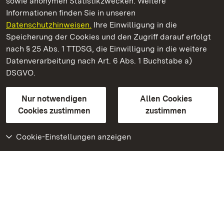
sowie anonymen Statistikzwecken. Weitere
Informationen finden Sie in unseren
Datenschutzhinweisen.
Ihre Einwilligung in die
Staatliche Schlösser und Gärten Baden‑Württemberg
Speicherung der Cookies und den Zugriff darauf erfolgt
nach § 25 Abs. 1 TTDSG, die Einwilligung in die weitere
Staatliche Schlösser und Gärten Baden-Württemberg
Datenverarbeitung nach Art. 6 Abs. 1 Buchstabe a)
DSGVO.
Kontakt
FAQ
Impressum
Datenschutz
Gebärdensprache
Leichte Sprache
Erklärung zur Barrierefreiheit
Nur notwendigen
Allen Cookies
BITV-konform (geprüfte Seiten)
Cookies zustimmen
zustimmen
Cookie-Einstellungen anzeigen
Weiteres
Portal
Monumente
Besuchen Sie uns auf
Facebook
Besuchen Sie uns auf
Instagram
Besuchen Sie uns auf
Youtube