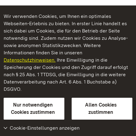
Wir verwenden Cookies, um Ihnen ein optimales
Webseiten-Erlebnis zu bieten. In erster Linie handelt es
Kommen. Staunen. Genießen.
sich dabei um Cookies, die für den Betrieb der Seite
notwendig sind. Zudem nutzen wir Cookies zu Analyse-
sowie anonymen Statistikzwecken. Weitere
Informationen finden Sie in unseren
Datenschutzhinweisen.
Ihre Einwilligung in die
Staatliche Schlösser und Gärten Baden‑Württemberg
Speicherung der Cookies und den Zugriff darauf erfolgt
nach § 25 Abs. 1 TTDSG, die Einwilligung in die weitere
Staatliche Schlösser und Gärten Baden-Württemberg
Datenverarbeitung nach Art. 6 Abs. 1 Buchstabe a)
DSGVO.
Kontakt
FAQ
Impressum
Datenschutz
Gebärdensprache
Leichte Sprache
Erklärung zur Barrierefreiheit
Nur notwendigen
Allen Cookies
BITV-konform (geprüfte Seiten)
Cookies zustimmen
zustimmen
Cookie-Einstellungen anzeigen
Weiteres