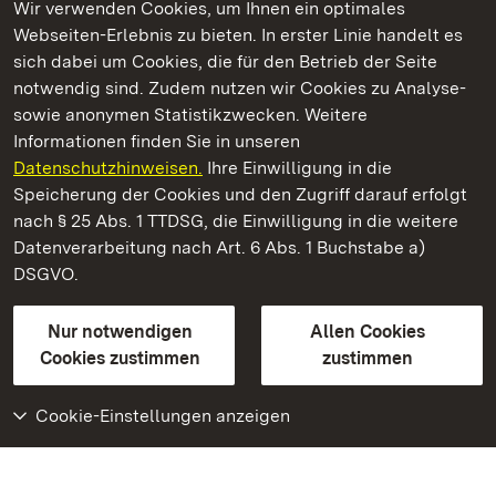
Wir verwenden Cookies, um Ihnen ein optimales
Webseiten-Erlebnis zu bieten. In erster Linie handelt es
Kommen. Staunen. Genießen.
sich dabei um Cookies, die für den Betrieb der Seite
notwendig sind. Zudem nutzen wir Cookies zu Analyse-
sowie anonymen Statistikzwecken. Weitere
Informationen finden Sie in unseren
Datenschutzhinweisen.
Ihre Einwilligung in die
Staatliche Schlösser und Gärten Baden‑Württemberg
Speicherung der Cookies und den Zugriff darauf erfolgt
nach § 25 Abs. 1 TTDSG, die Einwilligung in die weitere
Staatliche Schlösser und Gärten Baden-Württemberg
Datenverarbeitung nach Art. 6 Abs. 1 Buchstabe a)
DSGVO.
Kontakt
FAQ
Impressum
Datenschutz
Gebärdensprache
Leichte Sprache
Erklärung zur Barrierefreiheit
Nur notwendigen
Allen Cookies
BITV-konform (geprüfte Seiten)
Cookies zustimmen
zustimmen
Cookie-Einstellungen anzeigen
Weiteres
Portal
Monumente
Besuchen Sie uns auf