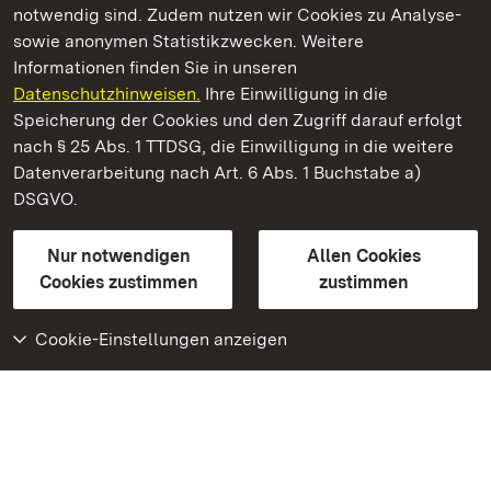
notwendig sind. Zudem nutzen wir Cookies zu Analyse-
sowie anonymen Statistikzwecken. Weitere
Informationen finden Sie in unseren
Datenschutzhinweisen.
Ihre Einwilligung in die
Staatliche Schlösser und Gärten Baden‑Württemberg
Speicherung der Cookies und den Zugriff darauf erfolgt
nach § 25 Abs. 1 TTDSG, die Einwilligung in die weitere
Staatliche Schlösser und Gärten Baden-Württemberg
Datenverarbeitung nach Art. 6 Abs. 1 Buchstabe a)
DSGVO.
Kontakt
FAQ
Impressum
Datenschutz
Gebärdensprache
Leichte Sprache
Erklärung zur Barrierefreiheit
Nur notwendigen
Allen Cookies
BITV-konform (geprüfte Seiten)
Cookies zustimmen
zustimmen
Cookie-Einstellungen anzeigen
Weiteres
Portal
Monumente
Besuchen Sie uns auf
Facebook
Besuchen Sie uns auf
Instagram