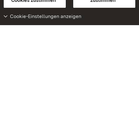
Cookies zustimmen
zustimmen
Cookie-Einstellungen anzeigen
Weiteres
Portal
Monumente
Besuchen Sie uns auf
Facebook
Besuchen Sie uns auf
Instagram
Besuchen Sie uns auf
Youtube
Lernen Sie unsere Apps
kennen
Google Play Store
App Store für iPhone