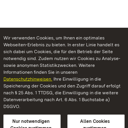
Wir verwenden Cookies, um Ihnen ein optimales
Webseiten-Erlebnis zu bieten. In erster Linie handelt es
Kommen. Staunen. Genießen.
sich dabei um Cookies, die für den Betrieb der Seite
notwendig sind. Zudem nutzen wir Cookies zu Analyse-
sowie anonymen Statistikzwecken. Weitere
Informationen finden Sie in unseren
Datenschutzhinweisen.
Ihre Einwilligung in die
Staatliche Schlösser und Gärten Baden‑Württemberg
Speicherung der Cookies und den Zugriff darauf erfolgt
nach § 25 Abs. 1 TTDSG, die Einwilligung in die weitere
Staatliche Schlösser und Gärten Baden-Württemberg
Datenverarbeitung nach Art. 6 Abs. 1 Buchstabe a)
DSGVO.
Kontakt
FAQ
Impressum
Datenschutz
Gebärdensprache
Leichte Sprache
Erklärung zur Barrierefreiheit
Nur notwendigen
Allen Cookies
BITV-konform (geprüfte Seiten)