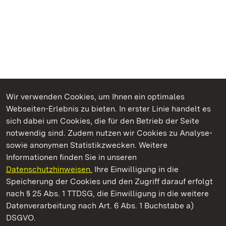
Wir verwenden Cookies, um Ihnen ein optimales
Webseiten-Erlebnis zu bieten. In erster Linie handelt es
Kommen. Staunen. Genießen.
sich dabei um Cookies, die für den Betrieb der Seite
notwendig sind. Zudem nutzen wir Cookies zu Analyse-
sowie anonymen Statistikzwecken. Weitere
Informationen finden Sie in unseren
Datenschutzhinweisen.
Ihre Einwilligung in die
Staatliche Schlösser und Gärten Baden‑Württemberg
Speicherung der Cookies und den Zugriff darauf erfolgt
nach § 25 Abs. 1 TTDSG, die Einwilligung in die weitere
Staatliche Schlösser und Gärten Baden-Württemberg
Datenverarbeitung nach Art. 6 Abs. 1 Buchstabe a)
DSGVO.
Kontakt
FAQ
Impressum
Datenschutz