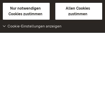
Gebärdensprache
Leichte Sprache
Erklärung zur Barrierefreiheit
Nur notwendigen
Allen Cookies
BITV-konform (geprüfte Seiten)
Cookies zustimmen
zustimmen
Cookie-Einstellungen anzeigen
Weiteres
Portal
Monumente
Besuchen Sie uns auf
Facebook
Besuchen Sie uns auf
Instagram
Besuchen Sie uns auf
Youtube
Lernen Sie unsere Apps
kennen
Google Play Store
App Store für iPhone