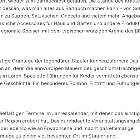
ril wieder zum Bärlauchfest geladen. Die Stände des Kräute
lt dessen, was man alles aus Bärlauch machen kann – von S
hin zu Suppen, Salzkuchen, Gnocchi und vielem mehr. Angeb
liche Accessoires für Haus und Garten und andere Produkte
 regionale Speisen mit dem typischen würzigen Aroma des B
instige Grablege der legendären Staufer kennenzulernen: Das
gen an, denn die ehrwürdigen Mauern des geschichtsträchtig
 in Lorch. Spezielle Führungen für Kinder vermitteln ebenso
he Geschichte. Ein besonderes Bonbon: Eintritt und Führungen
 vielfältigen Termine im Jahreskalender, mit denen das einsti
n der Region erobert hat. Das durchdachte Veranstaltungsange
Kinder ebenso wie an Erwachsene und macht das ehemalige
umlage zu einem viel besuchten Ort im Stauferland.