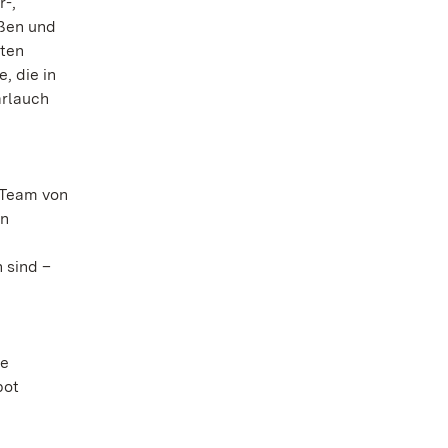
r-,
oßen und
oten
, die in
ärlauch
 Team von
en
 sind –
ge
bot