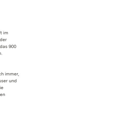
t im
 der
 das 900
m.
ch immer,
sser und
ie
ven