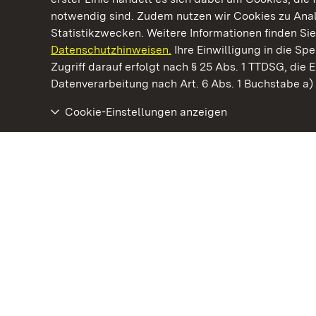
notwendig sind. Zudem nutzen wir Cookies zu Ana
Statistikzwecken. Weitere Informationen finden Sie
Datenschutzhinweisen.
Ihre Einwilligung in die S
Kommen. Staunen. Genießen.
Zugriff darauf erfolgt nach § 25 Abs. 1 TTDSG, die E
Datenverarbeitung nach Art. 6 Abs. 1 Buchstabe a
Cookie-Einstellungen anzeigen
Staatliche Schlösser und Gärten Baden‑Württemberg