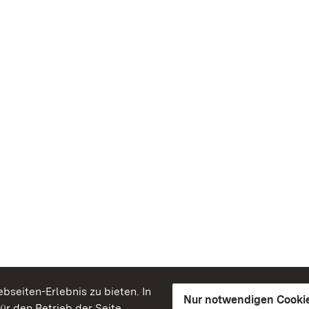
seiten-Erlebnis zu bieten. In
Nur notwendigen Cooki
für den Betrieb der Seite