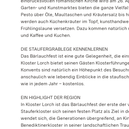
eindrucksvollen romanischen Kirche wird am 26. Ap
Garten- und Kunstmarktes bieten die ganze Vielfa
Pesto über Öle, Maultaschen und Kräutersalz bis 
werden auch Küchenkräuter im Topf, kunsthandwerk
Frühlingslaune versetzen. Dazu kommen natürlich
und Kaffee und Kuchen.
DIE STAUFERGRABLEGE KENNENLERNEN
Das Bärlauchfest ist eine gute Gelegenheit, die e
Kloster Lorch bietet seinen Gästen Klosterführun
Konvents sind natürlich ein Höhepunkt des Besuchs
anschaulich wie lebendig Einblicke in die staufisc
wie in jedem Jahr – kostenlos.
EIN HIGHLIGHT DER REGION
In Kloster Lorch ist das Bärlauchfest der erste der
Stauferkloster sich seinen festen Platz als Ziel i
wendet sich, die Generationen übergreifend, an 
Benediktinerkloster in seiner landschaftlichen Tra