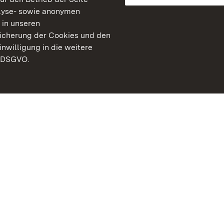
lyse- sowie anonymen
 in unseren
peicherung der Cookies und den
inwilligung in die weitere
) DSGVO.
Staatliche Schlösser un
Baden-Württemberg
Kontakt
FAQ
Impressum
Datenschutz
Gebärdensprache
Leichte Sprache
Erklärung zur Barrierefre
BITV-konform (geprüfte S