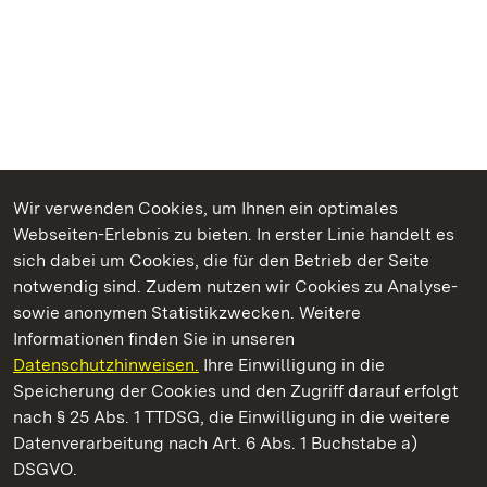
Wir verwenden Cookies, um Ihnen ein optimales
Webseiten-Erlebnis zu bieten. In erster Linie handelt es
Kommen. Staunen. Genießen.
sich dabei um Cookies, die für den Betrieb der Seite
notwendig sind. Zudem nutzen wir Cookies zu Analyse-
sowie anonymen Statistikzwecken. Weitere
Informationen finden Sie in unseren
Datenschutzhinweisen.
Ihre Einwilligung in die
Staatliche Schlösser und Gärten Baden‑Württemberg
Speicherung der Cookies und den Zugriff darauf erfolgt
nach § 25 Abs. 1 TTDSG, die Einwilligung in die weitere
Staatliche Schlösser und Gärten Baden-Württemberg
Datenverarbeitung nach Art. 6 Abs. 1 Buchstabe a)
DSGVO.
Kontakt
FAQ
Impressum
Datenschutz