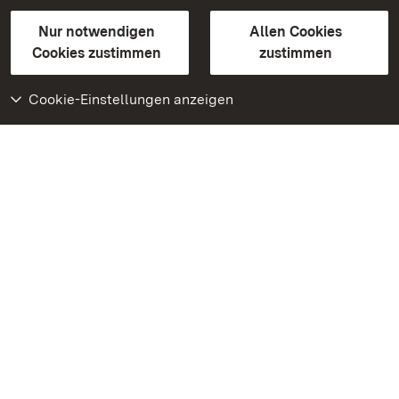
Gebärdensprache
Leichte Sprache
Erklärung zur Barrierefreiheit
Nur notwendigen
Allen Cookies
BITV-konform (geprüfte Seiten)
Cookies zustimmen
zustimmen
Cookie-Einstellungen anzeigen
Weiteres
Portal
Monumente
Besuchen Sie uns auf
Facebook
Besuchen Sie uns auf
Instagram
Besuchen Sie uns auf
Youtube
Lernen Sie unsere Apps
kennen
Google Play Store
App Store für iPhone