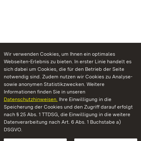
Wir verwenden Cookies, um Ihnen ein optimales
Webseiten-Erlebnis zu bieten. In erster Linie handelt es
Kommen. Staunen. Genießen.
sich dabei um Cookies, die für den Betrieb der Seite
notwendig sind. Zudem nutzen wir Cookies zu Analyse-
sowie anonymen Statistikzwecken. Weitere
Informationen finden Sie in unseren
Datenschutzhinweisen.
Ihre Einwilligung in die
Staatliche Schlösser und Gärten Baden‑Württemberg
Speicherung der Cookies und den Zugriff darauf erfolgt
nach § 25 Abs. 1 TTDSG, die Einwilligung in die weitere
Staatliche Schlösser und Gärten Baden-Württemberg
Datenverarbeitung nach Art. 6 Abs. 1 Buchstabe a)
DSGVO.
Kontakt
FAQ
Impressum
Datenschutz
Gebärdensprache
Leichte Sprache