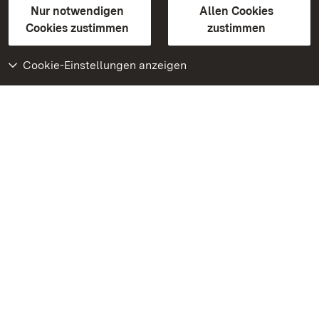
Erklärung zur Barrierefreiheit
Nur notwendigen
Allen Cookies
BITV-konform (geprüfte Seiten)
Cookies zustimmen
zustimmen
Cookie-Einstellungen anzeigen
Weiteres
Portal
Monumente
Besuchen Sie uns auf
Facebook
Besuchen Sie uns auf
Instagram
Besuchen Sie uns auf
Youtube
Lernen Sie unsere Apps
kennen
Google Play Store
App Store für iPhone