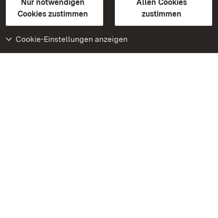
Erklärung zur Barrierefreiheit
Nur notwendigen
Allen Cookies
BITV-konform (geprüfte Seiten)
Cookies zustimmen
zustimmen
Cookie-Einstellungen anzeigen
Weiteres
Portal
Monumente
Besuchen Sie uns auf
Facebook
Besuchen Sie uns auf
Instagram
Besuchen Sie uns auf
Youtube
Lernen Sie unsere Apps
kennen
Google Play Store
App Store für iPhone