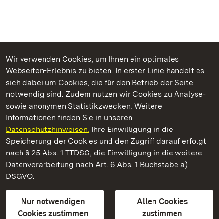
Wir verwenden Cookies, um Ihnen ein optimales
Webseiten-Erlebnis zu bieten. In erster Linie handelt es
Kommen. Staunen. Genießen.
sich dabei um Cookies, die für den Betrieb der Seite
notwendig sind. Zudem nutzen wir Cookies zu Analyse-
sowie anonymen Statistikzwecken. Weitere
Informationen finden Sie in unseren
Datenschutzhinweisen.
Ihre Einwilligung in die
Staatliche Schlösser und Gärten Baden‑Württemberg
Speicherung der Cookies und den Zugriff darauf erfolgt
nach § 25 Abs. 1 TTDSG, die Einwilligung in die weitere
Staatliche Schlösser und Gärten Baden-Württemberg
Datenverarbeitung nach Art. 6 Abs. 1 Buchstabe a)
DSGVO.
Kontakt
FAQ
Impressum
Datenschutz
Gebärdensprache
Leichte Sprache
Erklärung zur Barrierefreiheit
Nur notwendigen
Allen Cookies
BITV-konform (geprüfte Seiten)
Cookies zustimmen
zustimmen