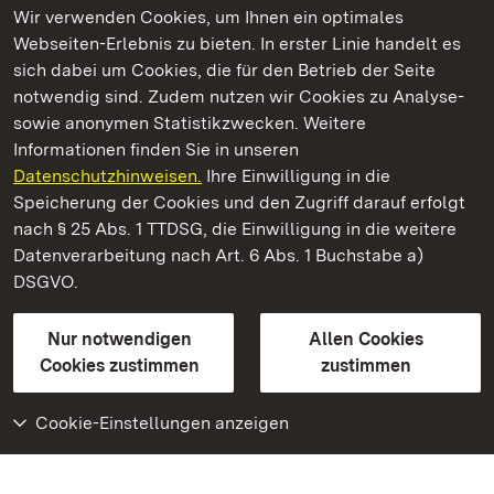
Wir verwenden Cookies, um Ihnen ein optimales
Webseiten-Erlebnis zu bieten. In erster Linie handelt es
Kommen. Staunen. Genießen.
sich dabei um Cookies, die für den Betrieb der Seite
notwendig sind. Zudem nutzen wir Cookies zu Analyse-
sowie anonymen Statistikzwecken. Weitere
Informationen finden Sie in unseren
Datenschutzhinweisen.
Ihre Einwilligung in die
Staatliche Schlösser und Gärten Baden‑Württemberg
Speicherung der Cookies und den Zugriff darauf erfolgt
nach § 25 Abs. 1 TTDSG, die Einwilligung in die weitere
Staatliche Schlösser und Gärten Baden-Württemberg
Datenverarbeitung nach Art. 6 Abs. 1 Buchstabe a)
DSGVO.
Kontakt
FAQ
Impressum
Datenschutz
Gebärdensprache
Leichte Sprache
Erklärung zur Barrierefreiheit
Nur notwendigen
Allen Cookies
BITV-konform (geprüfte Seiten)
Cookies zustimmen
zustimmen
Cookie-Einstellungen anzeigen
Weiteres
Portal
Monumente