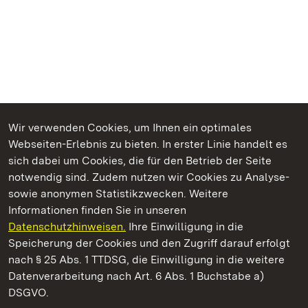
Wir verwenden Cookies, um Ihnen ein optimales
Webseiten-Erlebnis zu bieten. In erster Linie handelt es
Kommen. Staunen. Genießen.
sich dabei um Cookies, die für den Betrieb der Seite
notwendig sind. Zudem nutzen wir Cookies zu Analyse-
sowie anonymen Statistikzwecken. Weitere
Informationen finden Sie in unseren
Datenschutzhinweisen.
Ihre Einwilligung in die
Staatliche Schlösser und Gärten Baden‑Württemberg
Speicherung der Cookies und den Zugriff darauf erfolgt
nach § 25 Abs. 1 TTDSG, die Einwilligung in die weitere
Staatliche Schlösser und Gärten Baden-Württemberg
Datenverarbeitung nach Art. 6 Abs. 1 Buchstabe a)
DSGVO.
Kontakt
FAQ
Impressum
Datenschutz