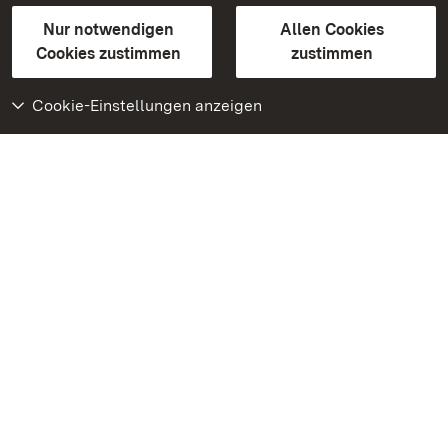
Gebärdensprache
Leichte Sprache
Erklärung zur Barrierefreiheit
Nur notwendigen
Allen Cookies
BITV-konform (geprüfte Seiten)
Cookies zustimmen
zustimmen
Cookie-Einstellungen anzeigen
Weiteres
Portal
Monumente
Besuchen Sie uns auf
Facebook
Besuchen Sie uns auf
Instagram
Besuchen Sie uns auf
Youtube
Lernen Sie unsere Apps
kennen
Google Play Store
App Store für iPhone