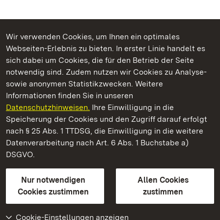
Wir verwenden Cookies, um Ihnen ein optimales
Webseiten-Erlebnis zu bieten. In erster Linie handelt es
Kommen. Staunen. Genießen.
sich dabei um Cookies, die für den Betrieb der Seite
notwendig sind. Zudem nutzen wir Cookies zu Analyse-
sowie anonymen Statistikzwecken. Weitere
Informationen finden Sie in unseren
Datenschutzhinweisen.
Ihre Einwilligung in die
Staatliche Schlösser und Gärten Baden‑Württemberg
Speicherung der Cookies und den Zugriff darauf erfolgt
nach § 25 Abs. 1 TTDSG, die Einwilligung in die weitere
Staatliche Schlösser und Gärten Baden-Württemberg
Datenverarbeitung nach Art. 6 Abs. 1 Buchstabe a)
DSGVO.
Kontakt
FAQ
Impressum
Datenschutz
Gebärdensprache
Leichte Sprache
Erklärung zur Barrierefreiheit
Nur notwendigen
Allen Cookies
BITV-konform (geprüfte Seiten)
Cookies zustimmen
zustimmen
Cookie-Einstellungen anzeigen