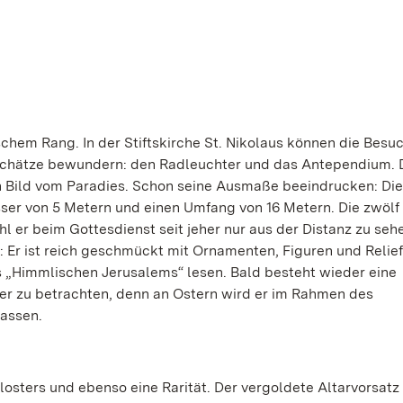
hem Rang. In der Stiftskirche St. Nikolaus können die Besu
tschätze bewundern: den Radleuchter und das Antependium. 
n Bild vom Paradies. Schon seine Ausmaße beeindrucken: Die
sser von 5 Metern und einen Umfang von 16 Metern. Die zwölf
er beim Gottesdienst seit jeher nur aus der Distanz zu sehe
: Er ist reich geschmückt mit Ornamenten, Figuren und Relief
des „Himmlischen Jerusalems“ lesen. Bald besteht wieder eine
r zu betrachten, denn an Ostern wird er im Rahmen des
lassen.
osters und ebenso eine Rarität. Der vergoldete Altarvorsat