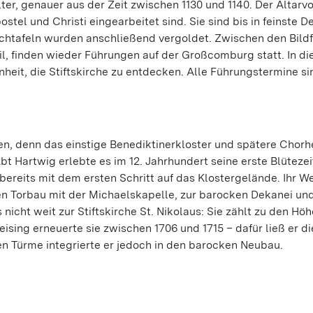
er, genauer aus der Zeit zwischen 1130 und 1140. Der Altarv
tel und Christi eingearbeitet sind. Sie sind bis in feinste De
echtafeln wurden anschließend vergoldet. Zwischen den Bild
ril, finden wieder Führungen auf der Großcomburg statt. In d
eit, die Stiftskirche zu entdecken. Alle Führungstermine si
.
, denn das einstige Benediktinerkloster und spätere Chorhe
t Hartwig erlebte es im 12. Jahrhundert seine erste Blütezeit
ereits mit dem ersten Schritt auf das Klostergelände. Ihr We
n Torbau mit der Michaelskapelle, zur barocken Dekanei und
 nicht weit zur Stiftskirche St. Nikolaus: Sie zählt zu den H
sing erneuerte sie zwischen 1706 und 1715 – dafür ließ er di
en Türme integrierte er jedoch in den barocken Neubau.