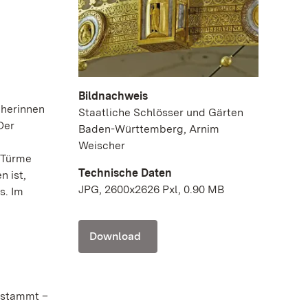
Bildnachweis
cherinnen
Staatliche Schlösser und Gärten
Der
Baden-Württemberg, Arnim
Weischer
 Türme
Technische Daten
n ist,
JPG, 2600x2626 Pxl, 0.90 MB
s. Im
Download
z stammt –