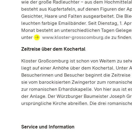
wie der große Radleuchter – aus dem Hochmittelalt
besteht aus Kupfertafeln, auf denen Figuren der Apos
Gesichter, Haare und Falten ausgearbeitet. Die Bl
leuchten farbige Emailbänder. Seit Dienstag, 1. Ap
Monat besteht an unterschiedlichen Tagen Gelegenh
unter
www.kloster-grosscomburg.de
zu finden
Zeitreise über dem Kochertal
Kloster Großcomburg ist schon von Weitem zu sehen
liegt auf einer Anhöhe über dem Kochertal. Unter Ab
Besucherinnen und Besucher beginnt die Zeitreise b
sie vom barockisierten Zwingertor zum romanische
zur romanischen Erhardskapelle. Von hier aus ist es
der Anlage. Der Würzburger Baumeister Joseph Grei
ursprüngliche Kirche abreißen. Die drei romanisch
Service und Information