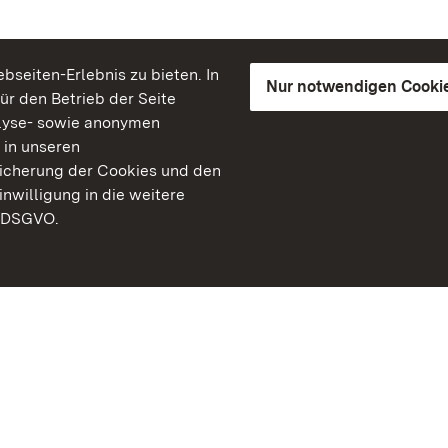
seiten-Erlebnis zu bieten. In
Nur notwendigen Cooki
für den Betrieb der Seite
lyse- sowie anonymen
 in unseren
peicherung der Cookies und den
inwilligung in die weitere
) DSGVO.
Staatliche Schlösser un
Baden-Württemberg
Kontakt
FAQ
Impressum
Datenschutz
Gebärdensprache
Leichte Sprache
Erklärung zur Barrierefre