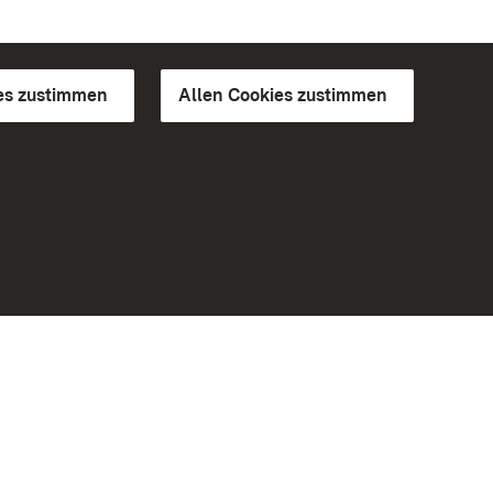
es zustimmen
Allen Cookies zustimmen
d Gärten
Weiteres
Portal
Monumente
Besuchen Sie uns auf Facebook
Besuchen Sie uns auf Instagram
Besuchen Sie uns auf Youtube
Lernen Sie unsere Apps kennen
iheit
Google Play Store