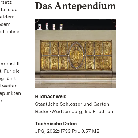
orsatz
Das Antependium
tails der
feldern
iesem
nd online
rrenstift
. Für die
g führt
 weiter
öhepunkten
Bildnachweis
e
Staatliche Schlösser und Gärten
Baden-Württemberg, Ina Friedrich
Technische Daten
JPG, 2032x1733 Pxl, 0.57 MB