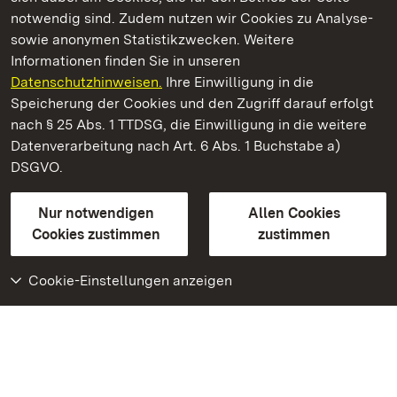
notwendig sind. Zudem nutzen wir Cookies zu Analyse-
sowie anonymen Statistikzwecken. Weitere
Informationen finden Sie in unseren
Datenschutzhinweisen.
Ihre Einwilligung in die
Staatliche Schlösser und Gärten Baden‑Württemberg
Speicherung der Cookies und den Zugriff darauf erfolgt
nach § 25 Abs. 1 TTDSG, die Einwilligung in die weitere
Staatliche Schlösser und Gärten Baden-Württemberg
Datenverarbeitung nach Art. 6 Abs. 1 Buchstabe a)
DSGVO.
Kontakt
FAQ
Impressum
Datenschutz
Gebärdensprache
Leichte Sprache
Erklärung zur Barrierefreiheit
Nur notwendigen
Allen Cookies
BITV-konform (geprüfte Seiten)
Cookies zustimmen
zustimmen
Cookie-Einstellungen anzeigen
Weiteres
Portal
Monumente
Besuchen Sie uns auf
Facebook
Besuchen Sie uns auf