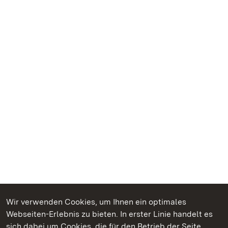
Wir verwenden Cookies, um Ihnen ein optimales
Webseiten-Erlebnis zu bieten. In erster Linie handelt es
Kommen. Staunen. Genießen.
sich dabei um Cookies, die für den Betrieb der Seite