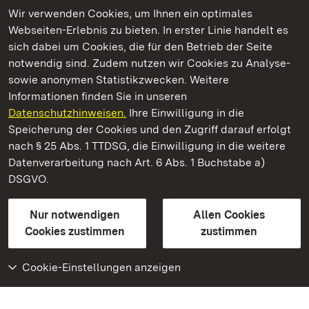
Wir verwenden Cookies, um Ihnen ein optimales
Webseiten-Erlebnis zu bieten. In erster Linie handelt es
Kommen. Staunen. Genießen.
sich dabei um Cookies, die für den Betrieb der Seite
notwendig sind. Zudem nutzen wir Cookies zu Analyse-
sowie anonymen Statistikzwecken. Weitere
Informationen finden Sie in unseren
Datenschutzhinweisen.
Ihre Einwilligung in die
Staatliche Schlösser und Gärten Baden‑Württemberg
Speicherung der Cookies und den Zugriff darauf erfolgt
nach § 25 Abs. 1 TTDSG, die Einwilligung in die weitere
Staatliche Schlösser und Gärten Baden-Württemberg
Datenverarbeitung nach Art. 6 Abs. 1 Buchstabe a)
DSGVO.
Kontakt
FAQ
Impressum
Datenschutz
Gebärdensprache
Leichte Sprache
Erklärung zur Barrierefreiheit
Nur notwendigen
Allen Cookies
BITV-konform (geprüfte Seiten)
Cookies zustimmen
zustimmen
Cookie-Einstellungen anzeigen
Weiteres
Portal
Monumente