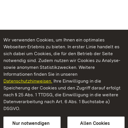
Wir verwenden Cookies, um Ihnen ein optimales
Webseiten-Erlebnis zu bieten. In erster Linie handelt es
Kommen. Staunen. Genießen.
sich dabei um Cookies, die für den Betrieb der Seite
notwendig sind. Zudem nutzen wir Cookies zu Analyse-
sowie anonymen Statistikzwecken. Weitere
Informationen finden Sie in unseren
Datenschutzhinweisen.
Ihre Einwilligung in die
Staatliche Schlösser und Gärten Baden‑Württemberg
Speicherung der Cookies und den Zugriff darauf erfolgt
nach § 25 Abs. 1 TTDSG, die Einwilligung in die weitere
Staatliche Schlösser und Gärten Baden-Württemberg
Datenverarbeitung nach Art. 6 Abs. 1 Buchstabe a)
DSGVO.
Kontakt
FAQ
Impressum
Datenschutz
Gebärdensprache
Leichte Sprache
Erklärung zur Barrierefreiheit
Nur notwendigen
Allen Cookies