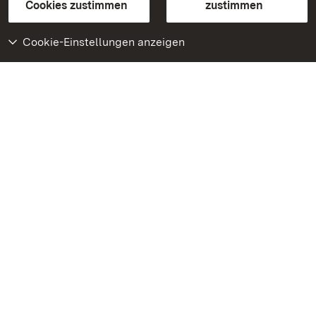
BITV-konform (geprüfte Seiten)
Cookies zustimmen
zustimmen
Cookie-Einstellungen anzeigen
Weiteres
Portal
Monumente
Besuchen Sie uns auf
Facebook
Besuchen Sie uns auf
Instagram
Besuchen Sie uns auf
Youtube
Lernen Sie unsere Apps
kennen
Google Play Store
App Store für iPhone