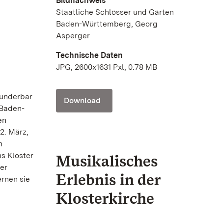
Bildnachweis
Staatliche Schlösser und Gärten
Baden-Württemberg, Georg
Asperger
Technische Daten
JPG, 2600x1631 Pxl, 0.78 MB
wunderbar
Download
 Baden-
en
2. März,
n
s Kloster
Musikalisches
er
Erlebnis in der
rnen sie
Klosterkirche