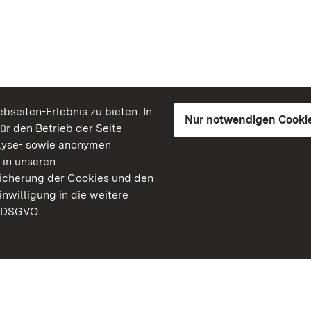
seiten-Erlebnis zu bieten. In
Nur notwendigen Cooki
für den Betrieb der Seite
lyse- sowie anonymen
 in unseren
peicherung der Cookies und den
inwilligung in die weitere
) DSGVO.
Staatliche Schlösser un
Baden-Württemberg
Kontakt
FAQ
Impressum