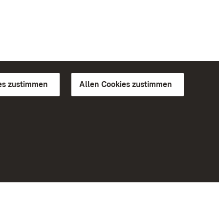
es zustimmen
Allen Cookies zustimmen
d Gärten
Weiteres
Portal
Monumente
Besuchen Sie uns auf Facebook
Besuchen Sie uns auf Instagram