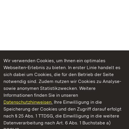
Wir verwenden Cookies, um Ihnen ein optimales
Webseiten-Erlebnis zu bieten. In erster Linie handelt es
Kommen. Staunen. Genießen.
sich dabei um Cookies, die für den Betrieb der Seite
notwendig sind. Zudem nutzen wir Cookies zu Analyse-
sowie anonymen Statistikzwecken. Weitere
Informationen finden Sie in unseren
Datenschutzhinweisen.
Ihre Einwilligung in die
Staatliche Schlösser und Gärten Baden‑Württemberg
Speicherung der Cookies und den Zugriff darauf erfolgt
nach § 25 Abs. 1 TTDSG, die Einwilligung in die weitere
Staatliche Schlösser und Gärten Baden-Württemberg
Datenverarbeitung nach Art. 6 Abs. 1 Buchstabe a)