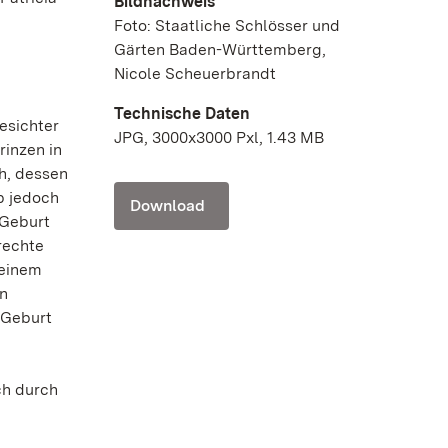
Bildnachweis
Foto: Staatliche Schlösser und
Gärten Baden-Württemberg,
Nicole Scheuerbrandt
Technische Daten
esichter
JPG, 3000x3000 Pxl, 1.43 MB
rinzen in
h, dessen
rb jedoch
Download
 Geburt
rechte
 einem
en
 Geburt
ch durch