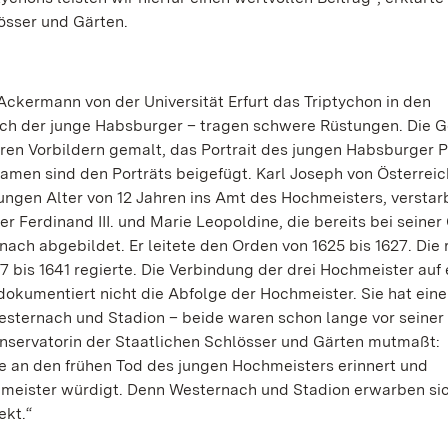
lösser und Gärten.
Ackermann von der Universität Erfurt das Triptychon in den
auch der junge Habsburger – tragen schwere Rüstungen. Die G
en Vorbildern gemalt, das Portrait des jungen Habsburger P
Namen sind den Porträts beigefügt. Karl Joseph von Österreic
 jungen Alter von 12 Jahren ins Amt des Hochmeisters, versta
er Ferdinand III. und Marie Leopoldine, die bereits bei seiner
nach abgebildet. Er leitete den Orden von 1625 bis 1627. Die 
7 bis 1641 regierte. Die Verbindung der drei Hochmeister auf
okumentiert nicht die Abfolge der Hochmeister. Sie hat ein
 Westernach und Stadion – beide waren schon lange vor seiner
onservatorin der Staatlichen Schlösser und Gärten mutmaßt:
ie an den frühen Tod des jungen Hochmeisters erinnert und
hmeister würdigt. Denn Westernach und Stadion erwarben si
ekt.“