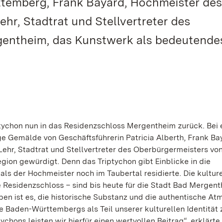
temberg, Frank Bayard, Hochmeister des
r, Stadtrat und Stellvertreter des
entheim, das Kunstwerk als bedeutende
tychon nun in das Residenzschloss Mergentheim zurück. Bei
ige Gemälde von Geschäftsführerin Patricia Alberth, Frank Ba
hr, Stadtrat und Stellvertreter des Oberbürgermeisters vo
gion gewürdigt. Denn das Triptychon gibt Einblicke in die
als der Hochmeister noch im Taubertal residierte. Die kultur
Residenzschloss – sind bis heute für die Stadt Bad Mergen
ben ist es, die historische Substanz und die authentische A
e Baden-Württembergs als Teil unserer kulturellen Identität 
hons leisten wir hierfür einen wertvollen Beitrag“, erklärte 