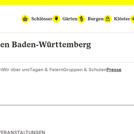
Schlösser
Gärten
Burgen
Klöster
rten Baden‑Württemberg
n
Wir über uns
Tagen & Feiern
Gruppen & Schulen
Presse
 VERANSTALTUNGEN