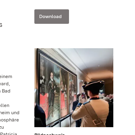
Download
s
 einem
yard,
n Bad
ellen
theim und
tmosphäre
zu
Patricia