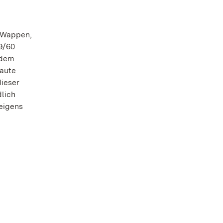
n Wappen,
9/60
 dem
baute
ieser
lich
eigens