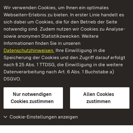
Wir verwenden Cookies, um Ihnen ein optimales
Webseiten-Erlebnis zu bieten. In erster Linie handelt es
Kommen. Staunen. Genießen.
sich dabei um Cookies, die für den Betrieb der Seite
notwendig sind. Zudem nutzen wir Cookies zu Analyse-
sowie anonymen Statistikzwecken. Weitere
Informationen finden Sie in unseren
Datenschutzhinweisen.
Ihre Einwilligung in die
Staatliche Schlösser und Gärten Baden‑Württemberg
Speicherung der Cookies und den Zugriff darauf erfolgt
nach § 25 Abs. 1 TTDSG, die Einwilligung in die weitere
Staatliche Schlösser und Gärten Baden-Württemberg
Datenverarbeitung nach Art. 6 Abs. 1 Buchstabe a)
DSGVO.
Kontakt
FAQ
Impressum
Datenschutz
Gebärdensprache
Leichte Sprache
Erklärung zur Barrierefreiheit
Nur notwendigen
Allen Cookies
BITV-konform (geprüfte Seiten)
Cookies zustimmen
zustimmen
Cookie-Einstellungen anzeigen
Weiteres
Portal
Monumente