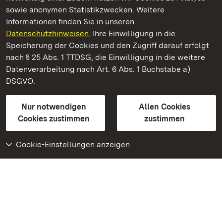
sowie anonymen Statistikzwecken. Weitere
Informationen finden Sie in unseren
Datenschutzhinweisen.
Ihre Einwilligung in die
Staatliche Schlösser und Gärten Baden‑Württemberg
Speicherung der Cookies und den Zugriff darauf erfolgt
nach § 25 Abs. 1 TTDSG, die Einwilligung in die weitere
Staatliche Schlösser und Gärten Baden-Württemberg
Datenverarbeitung nach Art. 6 Abs. 1 Buchstabe a)
DSGVO.
Kontakt
FAQ
Impressum
Datenschutz
Gebärdensprache
Leichte Sprache
Erklärung zur Barrierefreiheit
Nur notwendigen
Allen Cookies
BITV-konform (geprüfte Seiten)
Cookies zustimmen
zustimmen
Cookie-Einstellungen anzeigen
Weiteres
Portal
Monumente
Besuchen Sie uns auf
Facebook
Besuchen Sie uns auf
Instagram
Besuchen Sie uns auf