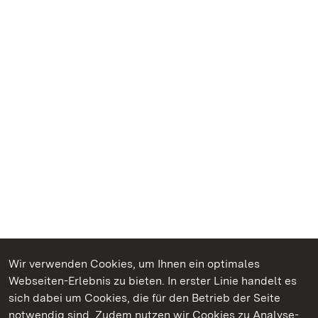
Wir verwenden Cookies, um Ihnen ein optimales
Webseiten-Erlebnis zu bieten. In erster Linie handelt es
Kommen. Staunen. Genießen.
sich dabei um Cookies, die für den Betrieb der Seite
notwendig sind. Zudem nutzen wir Cookies zu Analyse-