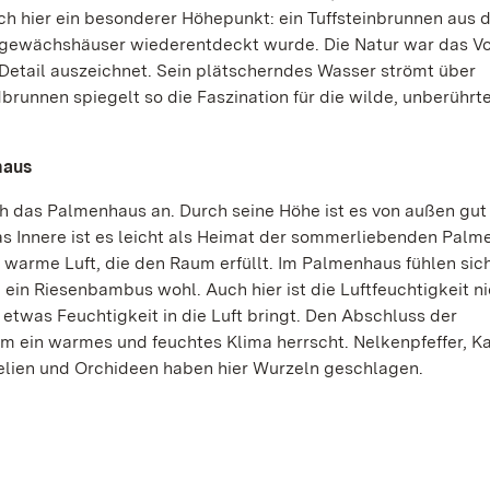
ch hier ein besonderer Höhepunkt: ein Tuffsteinbrunnen aus 
ugewächshäuser wiederentdeckt wurde. Die Natur war das Vor
Detail auszeichnet. Sein plätscherndes Wasser strömt über
runnen spiegelt so die Faszination für die wilde, unberührt
haus
h das Palmenhaus an. Durch seine Höhe ist es von außen gut
 Innere ist es leicht als Heimat der sommerliebenden Palm
e warme Luft, die den Raum erfüllt. Im Palmenhaus fühlen si
 Riesenbambus wohl. Auch hier ist die Luftfeuchtigkeit nie
etwas Feuchtigkeit in die Luft bringt. Den Abschluss der
 ein warmes und feuchtes Klima herrscht. Nelkenpfeffer, Ka
elien und Orchideen haben hier Wurzeln geschlagen.