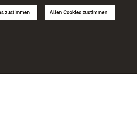
es zustimmen
Allen Cookies zustimmen
d Gärten
Weiteres
Portal
Monumente
Besuchen Sie uns auf Facebook
Besuchen Sie uns auf Instagram
Besuchen Sie uns auf Youtube
Lernen Sie unsere Apps kennen
iheit
Google Play Store
eiten)
App Store für iPhone