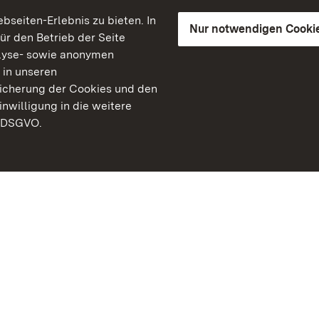
seiten-Erlebnis zu bieten. In
Nur notwendigen Cooki
für den Betrieb der Seite
lyse- sowie anonymen
 in unseren
peicherung der Cookies und den
inwilligung in die weitere
) DSGVO.
Staatliche Schlösser un
Baden-Württemberg
Kontakt
FAQ
Impressum
Datenschutz
Gebärdensprache
Leichte Sprache
Erklärung zur Barrierefre
BITV-konform (geprüfte S