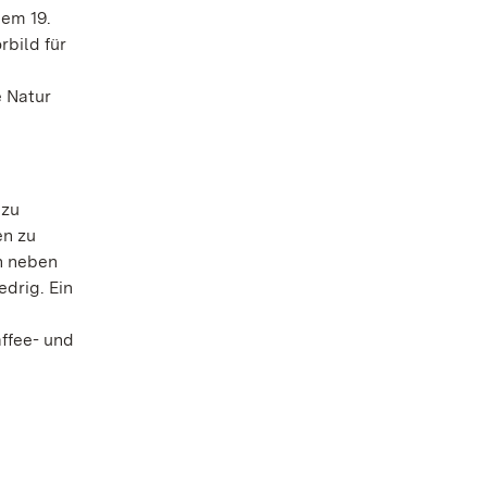
dem 19.
bild für
e Natur
 zu
en zu
ch neben
drig. Ein
ffee- und