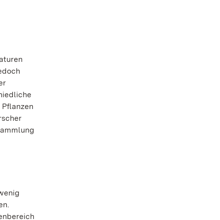
aturen
jedoch
er
hiedliche
 Pflanzen
rscher
e Sammlung
 wenig
en.
enbereich