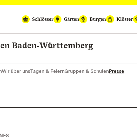
Schlösser
Gärten
Burgen
Klöster
rten Baden‑Württemberg
n
Wir über uns
Tagen & Feiern
Gruppen & Schulen
Presse
INES