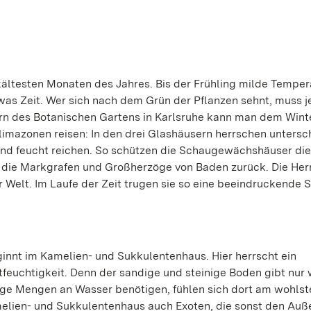
kältesten Monaten des Jahres. Bis der Frühling milde Temper
twas Zeit. Wer sich nach dem Grün der Pflanzen sehnt, muss 
rn des Botanischen Gartens in Karlsruhe kann man dem Wint
Klimazonen reisen: In den drei Glashäusern herrschen untersc
und feucht reichen. So schützen die Schaugewächshäuser die
uf die Markgrafen und Großherzöge von Baden zurück. Die Her
r Welt. Im Laufe der Zeit trugen sie so eine beeindruckend
nt im Kamelien- und Sukkulentenhaus. Hier herrscht ein
tfeuchtigkeit. Denn der sandige und steinige Boden gibt nur
inge Mengen an Wasser benötigen, fühlen sich dort am wohlst
melien- und Sukkulentenhaus auch Exoten, die sonst den Auß