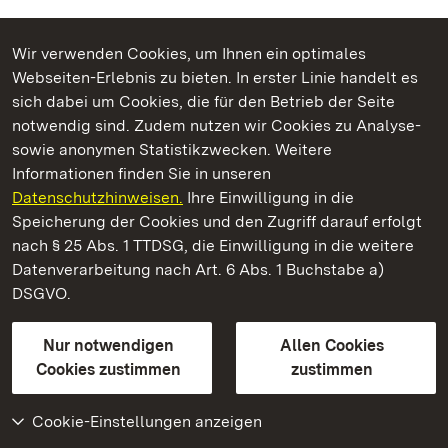
Wir verwenden Cookies, um Ihnen ein optimales
Webseiten-Erlebnis zu bieten. In erster Linie handelt es
Kommen. Staunen. Genießen.
sich dabei um Cookies, die für den Betrieb der Seite
notwendig sind. Zudem nutzen wir Cookies zu Analyse-
sowie anonymen Statistikzwecken. Weitere
Informationen finden Sie in unseren
Datenschutzhinweisen.
Ihre Einwilligung in die
Staatliche Schlösser und Gärten Baden‑Württemberg
Speicherung der Cookies und den Zugriff darauf erfolgt
nach § 25 Abs. 1 TTDSG, die Einwilligung in die weitere
Staatliche Schlösser und Gärten Baden-Württemberg
Datenverarbeitung nach Art. 6 Abs. 1 Buchstabe a)
DSGVO.
Kontakt
FAQ
Impressum
Datenschutz
Gebärdensprache
Leichte Sprache
Erklärung zur Barrierefreiheit
Nur notwendigen
Allen Cookies
BITV-konform (geprüfte Seiten)
Cookies zustimmen
zustimmen
Cookie-Einstellungen anzeigen
Weiteres