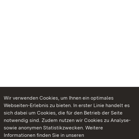
Wir verwenden Cookies, um Ihnen ein optimales
Webseiten-Erlebnis zu bieten. In erster Linie handelt es
Kommen. Staunen. Genießen.
sich dabei um Cookies, die für den Betrieb der Seite
notwendig sind. Zudem nutzen wir Cookies zu Analyse-
sowie anonymen Statistikzwecken. Weitere
Informationen finden Sie in unseren