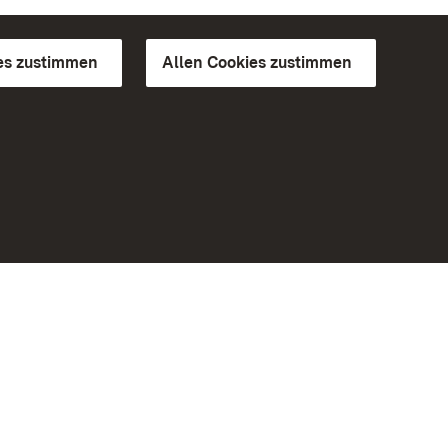
es zustimmen
Allen Cookies zustimmen
d Gärten
Weiteres
Portal
Monumente
Besuchen Sie uns auf Facebook
Besuchen Sie uns auf Instagram
Besuchen Sie uns auf Youtube
Lernen Sie unsere Apps kennen
iheit
Google Play Store
eiten)
App Store für iPhone