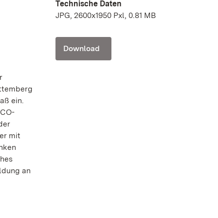
Technische Daten
JPG, 2600x1950 Pxl, 0.81 MB
Download
r
rttemberg
aß ein.
SCO-
der
er mit
änken
ches
eldung an