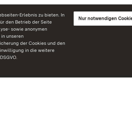
seiten-Erlebnis zu bieten. In
Nur notwendigen Cooki
für den Betrieb der Seite
lyse- sowie anonymen
 in unseren
peicherung der Cookies und den
inwilligung in die weitere
) DSGVO.
Staatliche Schlösser un
Baden-Württemberg
Kontakt
FAQ
Impressum
Datenschutz
Gebärdensprache
Leichte Sprache
Erklärung zur Barrierefre
BITV-konform (geprüfte S