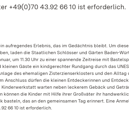
r +49(0)70 43.92 66 10 ist erforderlich.
in aufregendes Erlebnis, das im Gedächtnis bleibt. Um diese
en, laden die Staatlichen Schlösser und Gärten Baden-Wü
nuar, um 11.30 Uhr zu einer spannende Zeitreise mit Bastelsp
d kleinen Gäste ein kindgerechter Rundgang durch das UNE
Anlage des ehemaligen Zisterzienserklosters und den Alltag 
Im Anschluss dürfen die kleinen Entdeckerinnen und Entdeck
der Kinderwerkstatt warten neben leckerem Gebäck und Getr
 können die Kinder mit Hilfe ihrer Großväter ihr handwerkli
rk basteln, das an den gemeinsamen Tag erinnert. Eine Anm
2 66 10 ist erforderlich.