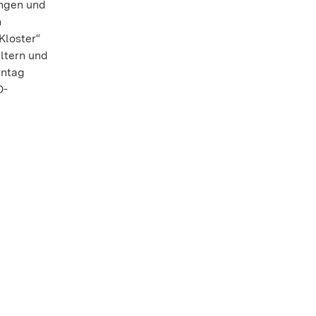
ungen und
n
Kloster“
ltern und
rntag
O-