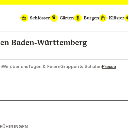
Schlösser
Gärten
Burgen
Klöster
rten Baden‑Württemberg
n
Wir über uns
Tagen & Feiern
Gruppen & Schulen
Presse
RFÜHRUNGEN