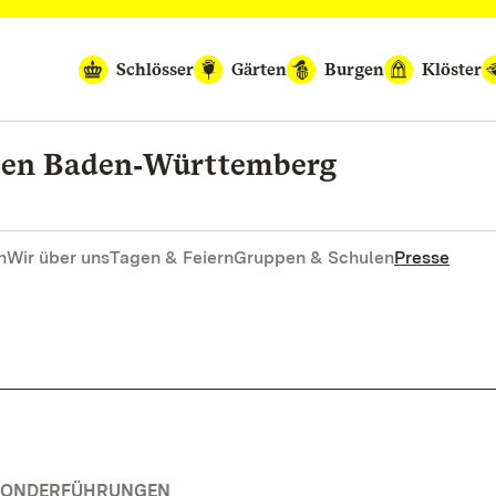
Schlösser
Gärten
Burgen
Klöster
rten Baden‑Württemberg
n
Wir über uns
Tagen & Feiern
Gruppen & Schulen
Presse
 SONDERFÜHRUNGEN