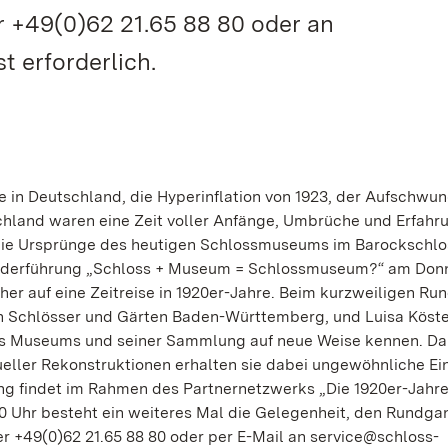
 +49(0)62 21.65 88 80 oder an
 erforderlich.
 in Deutschland, die Hyperinflation von 1923, der Aufschwun
chland waren eine Zeit voller Anfänge, Umbrüche und Erfahru
 die Ursprünge des heutigen Schlossmuseums im Barockschlo
Sonderführung „Schloss + Museum = Schlossmuseum?“ am Don
her auf eine Zeitreise in 1920er-Jahre. Beim kurzweiligen R
hen Schlösser und Gärten Baden-Württemberg, und Luisa Köst
des Museums und seiner Sammlung auf neue Weise kennen. D
tueller Rekonstruktionen erhalten sie dabei ungewöhnliche Ein
ng findet im Rahmen des Partnernetzwerks „Die 1920er-Jahre
0 Uhr besteht ein weiteres Mal die Gelegenheit, den Rundga
er +49(0)62 21.65 88 80 oder per E-Mail an service@schloss-