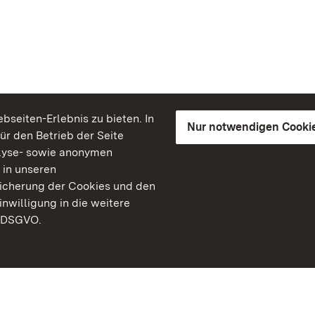
seiten-Erlebnis zu bieten. In
Nur notwendigen Cooki
für den Betrieb der Seite
lyse- sowie anonymen
 in unseren
peicherung der Cookies und den
inwilligung in die weitere
) DSGVO.
Staatliche Schlösser un
Baden-Württemberg
Kontakt
FAQ
Impressum