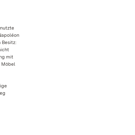
 nutzte
Napoléon
 Besitz:
icht
ng mit
e Möbel
ige
ieg