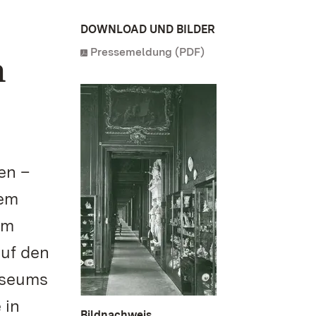
DOWNLOAD UND BILDER
Pressemeldung (PDF)
n
en –
nem
am
auf den
useums
 in
Bildnachweis