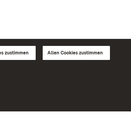
es zustimmen
Allen Cookies zustimmen
d Gärten
Weiteres
Portal
Monumente
Besuchen Sie uns auf Facebook
Besuchen Sie uns auf Instagram