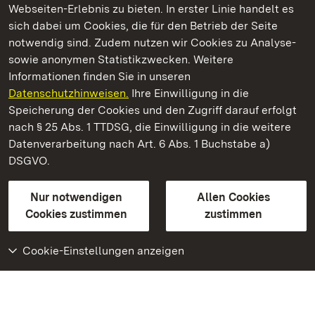
Webseiten-Erlebnis zu bieten. In erster Linie handelt es
Kommen. Staunen. Genießen.
sich dabei um Cookies, die für den Betrieb der Seite
notwendig sind. Zudem nutzen wir Cookies zu Analyse-
sowie anonymen Statistikzwecken. Weitere
Informationen finden Sie in unseren
Datenschutzhinweisen.
Ihre Einwilligung in die
Staatliche Schlösser und Gärten Baden‑Württemberg
Speicherung der Cookies und den Zugriff darauf erfolgt
nach § 25 Abs. 1 TTDSG, die Einwilligung in die weitere
Staatliche Schlösser und Gärten Baden-Württemberg
Datenverarbeitung nach Art. 6 Abs. 1 Buchstabe a)
DSGVO.
Kontakt
FAQ
Impressum
Datenschutz
Gebärdensprache
Leichte Sprache
Erklärung zur Barrierefreiheit
Nur notwendigen
Allen Cookies
BITV-konform (geprüfte Seiten)
Cookies zustimmen
zustimmen
Cookie-Einstellungen anzeigen
Weiteres
Portal
Monumente
Besuchen Sie uns auf