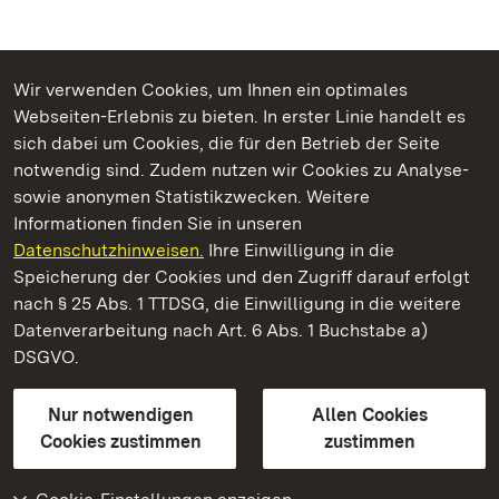
Wir verwenden Cookies, um Ihnen ein optimales
Webseiten-Erlebnis zu bieten. In erster Linie handelt es
Kommen. Staunen. Genießen.
sich dabei um Cookies, die für den Betrieb der Seite
notwendig sind. Zudem nutzen wir Cookies zu Analyse-
sowie anonymen Statistikzwecken. Weitere
Informationen finden Sie in unseren
Datenschutzhinweisen.
Ihre Einwilligung in die
Staatliche Schlösser und Gärten Baden‑Württemberg
Speicherung der Cookies und den Zugriff darauf erfolgt
nach § 25 Abs. 1 TTDSG, die Einwilligung in die weitere
Staatliche Schlösser und Gärten Baden-Württemberg
Datenverarbeitung nach Art. 6 Abs. 1 Buchstabe a)
DSGVO.
Kontakt
FAQ
Impressum
Datenschutz
Gebärdensprache
Leichte Sprache
Erklärung zur Barrierefreiheit
Nur notwendigen
Allen Cookies
BITV-konform (geprüfte Seiten)
Cookies zustimmen
zustimmen