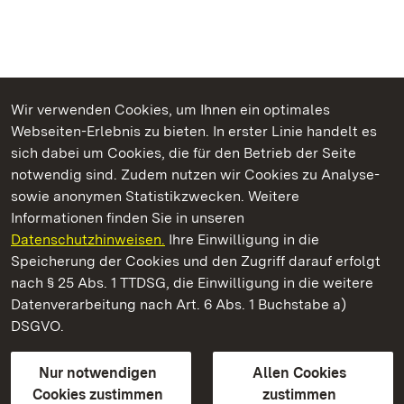
Wir verwenden Cookies, um Ihnen ein optimales
Webseiten-Erlebnis zu bieten. In erster Linie handelt es
Kommen. Staunen. Genießen.
sich dabei um Cookies, die für den Betrieb der Seite
notwendig sind. Zudem nutzen wir Cookies zu Analyse-
sowie anonymen Statistikzwecken. Weitere
Informationen finden Sie in unseren
Datenschutzhinweisen.
Ihre Einwilligung in die
Staatliche Schlösser und Gärten Baden‑Württemberg
Speicherung der Cookies und den Zugriff darauf erfolgt
nach § 25 Abs. 1 TTDSG, die Einwilligung in die weitere
Staatliche Schlösser und Gärten Baden-Württemberg
Datenverarbeitung nach Art. 6 Abs. 1 Buchstabe a)
DSGVO.
Kontakt
FAQ
Impressum
Datenschutz
Gebärdensprache
Leichte Sprache
Erklärung zur Barrierefreiheit
Nur notwendigen
Allen Cookies
BITV-konform (geprüfte Seiten)
Cookies zustimmen
zustimmen