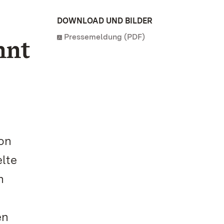
DOWNLOAD UND BILDER
Pressemeldung (PDF)
nnt
von
lte
n
en