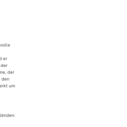
volle
d er
 der
me, der
n den
arkt um
Ständen: