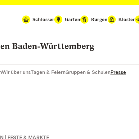
Schlösser
Gärten
Burgen
Klöster
rten Baden‑Württemberg
n
Wir über uns
Tagen & Feiern
Gruppen & Schulen
Presse
 | FESTE & MÄRKTE