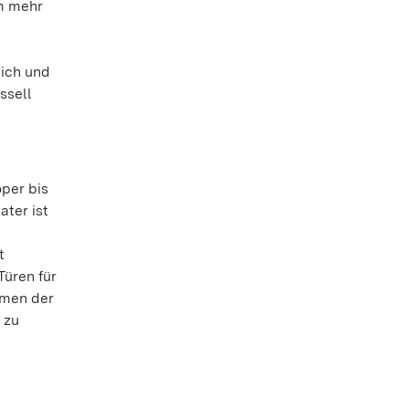
em mehr
eich und
ssell
per bis
ter ist
t
Türen für
hmen der
 zu
.