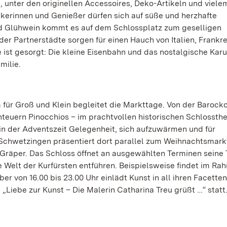
unter den originellen Accessoires, Deko-Artikeln und viel
kerinnen und Genießer dürfen sich auf süße und herzhafte
d Glühwein kommt es auf dem Schlossplatz zum geselligen
r Partnerstädte sorgen für einen Hauch von Italien, Frankr
 ist gesorgt: Die kleine Eisenbahn und das nostalgische Karu
milie.
für Groß und Klein begleitet die Markttage. Von der Barocko
euern Pinocchios – im prachtvollen historischen Schlossthea
s in der Adventszeit Gelegenheit, sich aufzuwärmen und für
 Schwetzingen präsentiert dort parallel zum Weihnachtsmark
Gräper. Das Schloss öffnet an ausgewählten Terminen seine 
 Welt der Kurfürsten entführen. Beispielsweise findet im Ra
von 16.00 bis 23.00 Uhr einlädt Kunst in all ihren Facetten
Liebe zur Kunst – Die Malerin Catharina Treu grüßt …“ statt