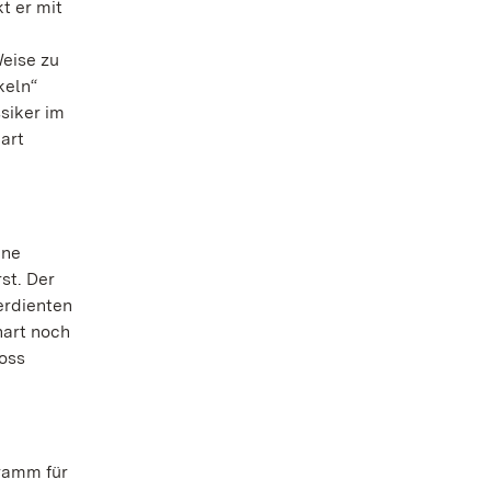
t er mit
eise zu
keln“
siker im
art
ine
st. Der
erdienten
hart noch
oss
ramm für