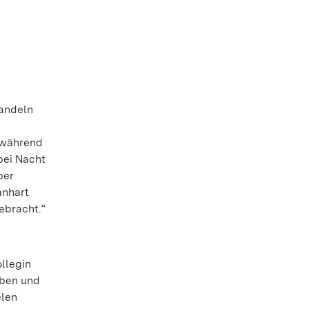
wandeln
 während
bei Nacht
ber
anhart
ebracht.“
llegin
eben und
elen