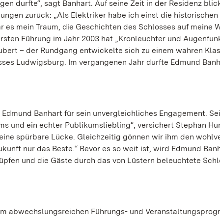
 durfte“, sagt Banhart. Auf seine Zeit in der Residenz blick
gen zurück: „Als Elektriker habe ich einst die historischen
r es mein Traum, die Geschichten des Schlosses auf meine W
ersten Führung im Jahr 2003 hat „Kronleuchter und Augenfun
bert – der Rundgang entwickelte sich zu einem wahren Klas
osses Ludwigsburg. Im vergangenen Jahr durfte Edmund Banh
n Edmund Banhart für sein unvergleichliches Engagement. Se
 und ein echter Publikumsliebling“, versichert Stephan Hur
t eine spürbare Lücke. Gleichzeitig gönnen wir ihm den wohlv
unft nur das Beste.“ Bevor es so weit ist, wird Edmund Ban
lüpfen und die Gäste durch das von Lüstern beleuchtete Schl
nem abwechslungsreichen Führungs- und Veranstaltungsprog