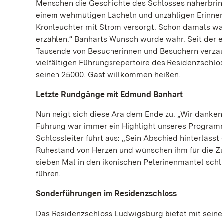
Menschen die Geschichte des Schlosses näherbringen
einem wehmütigen Lächeln und unzähligen Erinnerun
Kronleuchter mit Strom versorgt. Schon damals wa
erzählen.“ Banharts Wunsch wurde wahr. Seit der 
Tausende von Besucherinnen und Besuchern verzau
vielfältigen Führungsrepertoire des Residenzschl
seinen 25000. Gast willkommen heißen.
Letzte Rundgänge mit Edmund Banhart
Nun neigt sich diese Ära dem Ende zu. „Wir danke
Führung war immer ein Highlight unseres Programms
Schlossleiter führt aus: „Sein Abschied hinterläss
Ruhestand von Herzen und wünschen ihm für die Zuk
sieben Mal in den ikonischen Pelerinenmantel sch
führen.
Sonderführungen im Residenzschloss
Das Residenzschloss Ludwigsburg bietet mit sei