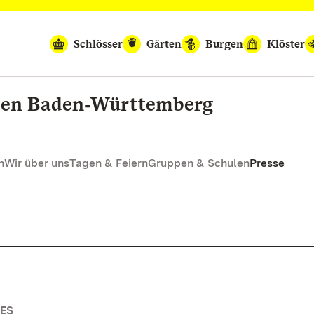
Schlösser
Gärten
Burgen
Klöster
rten Baden‑Württemberg
n
Wir über uns
Tagen & Feiern
Gruppen & Schulen
Presse
ES