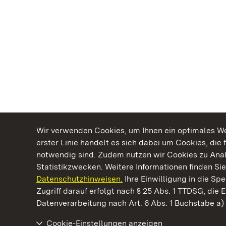
Wir verwenden Cookies, um Ihnen ein optimales Web
erster Linie handelt es sich dabei um Cookies, die 
notwendig sind. Zudem nutzen wir Cookies zu Ana
Statistikzwecken. Weitere Informationen finden Sie
Datenschutzhinweisen.
Ihre Einwilligung in die S
Kommen. Staunen. Genießen.
Zugriff darauf erfolgt nach § 25 Abs. 1 TTDSG, die E
Datenverarbeitung nach Art. 6 Abs. 1 Buchstabe a
Cookie-Einstellungen anzeigen