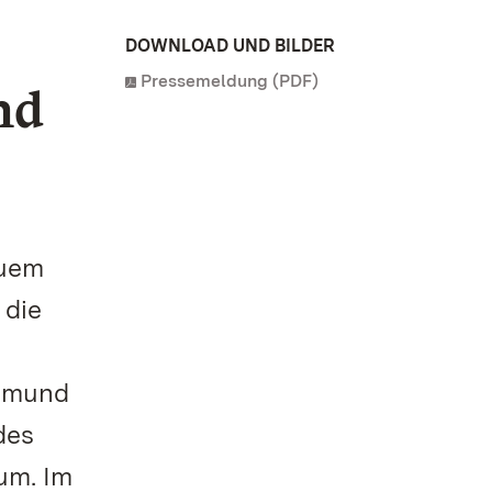
DOWNLOAD UND BILDER
Pressemeldung (PDF)
nd
euem
 die
Edmund
des
um. Im