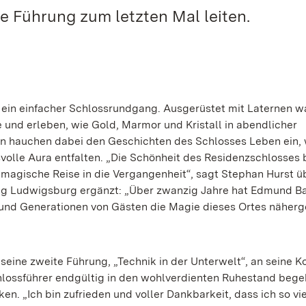
e Führung zum letzten Mal leiten.
s ein einfacher Schlossrundgang. Ausgerüstet mit Laternen 
 und erleben, wie Gold, Marmor und Kristall in abendlicher
n hauchen dabei den Geschichten des Schlosses Leben ein,
svolle Aura entfalten. „Die Schönheit des Residenzschlosses 
e magische Reise in die Vergangenheit“, sagt Stephan Hurst ü
ung Ludwigsburg ergänzt: „Über zwanzig Jahre hat Edmund B
und Generationen von Gästen die Magie dieses Ortes näherg
eine zweite Führung, „Technik in der Unterwelt“, an seine Ko
hlossführer endgültig in den wohlverdienten Ruhestand beg
ken. „Ich bin zufrieden und voller Dankbarkeit, dass ich so vi