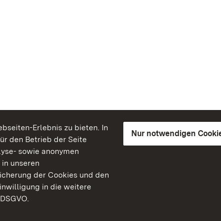
seiten-Erlebnis zu bieten. In
Nur notwendigen Cooki
für den Betrieb der Seite
lyse- sowie anonymen
 in unseren
peicherung der Cookies und den
inwilligung in die weitere
) DSGVO.
Staatliche Schlösser un