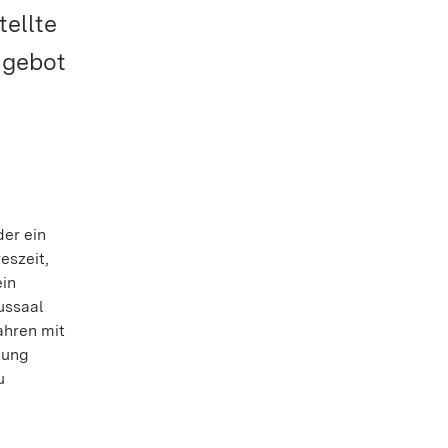
ellte
ngebot
der ein
eszeit,
ein
ussaal
ahren mit
tung
u