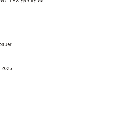
loss-ludwigsburg.de.
bauer
l 2025