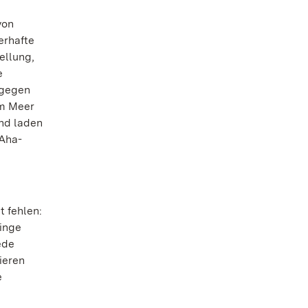
von
erhafte
ellung,
e
 gegen
em Meer
Und laden
 Aha-
 fehlen:
inge
ede
ieren
e