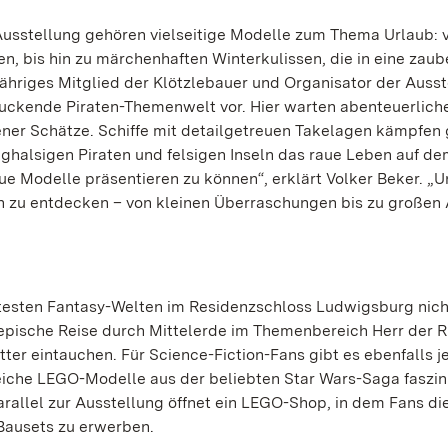
Ausstellung gehören vielseitige Modelle zum Thema Urlaub: 
 bis hin zu märchenhaften Winterkulissen, die in eine zaub
ähriges Mitglied der Klötzlebauer und Organisator der Ausst
uckende Piraten-Themenwelt vor. Hier warten abenteuerlich
ener Schätze. Schiffe mit detailgetreuen Takelagen kämpfen
ghalsigen Piraten und felsigen Inseln das raue Leben auf d
eue Modelle präsentieren zu können“, erklärt Volker Beker. „
en zu entdecken – von kleinen Überraschungen bis zu großen
btesten Fantasy-Welten im Residenzschloss Ludwigsburg nicht
epische Reise durch Mittelerde im Themenbereich Herr der R
ter eintauchen. Für Science-Fiction-Fans gibt es ebenfalls j
iche LEGO-Modelle aus der beliebten Star Wars-Saga faszin
rallel zur Ausstellung öffnet ein LEGO-Shop, in dem Fans di
-Bausets zu erwerben.