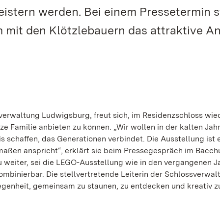
istern werden. Bei einem Pressetermin st
mit den Klötzlebauern das attraktive A
sverwaltung Ludwigsburg, freut sich, im Residenzschloss wie
e Familie anbieten zu können. „Wir wollen in der kalten Jahr
 schaffen, das Generationen verbindet. Die Ausstellung ist 
maßen anspricht“, erklärt sie beim Pressegespräch im Bacch
weiter, sei die LEGO-Ausstellung wie in den vergangenen J
mbinierbar. Die stellvertretende Leiterin der Schlossverwal
legenheit, gemeinsam zu staunen, zu entdecken und kreativ z