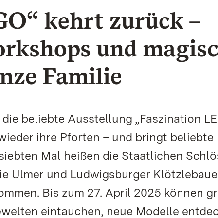
GO“ kehrt zurück –
orkshops und magis
anze Familie
 die beliebte Ausstellung „Faszination L
eder ihre Pforten – und bringt beliebte
siebten Mal heißen die Staatlichen Schlö
e Ulmer und Ludwigsburger Klötzlebauer
kommen. Bis zum 27. April 2025 können g
iewelten eintauchen, neue Modelle entde