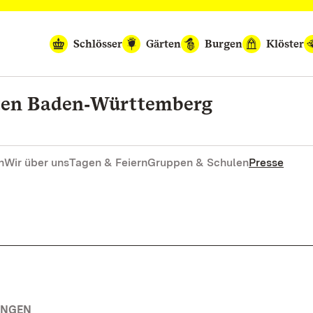
Schlösser
Gärten
Burgen
Klöster
rten Baden‑Württemberg
n
Wir über uns
Tagen & Feiern
Gruppen & Schulen
Presse
UNGEN