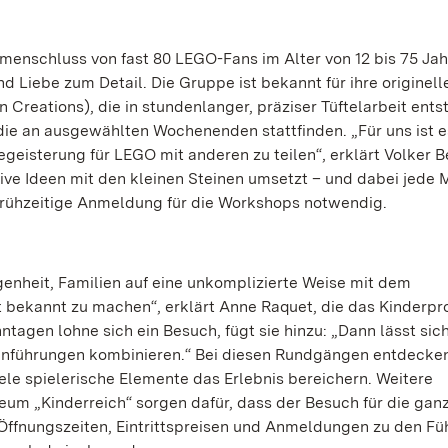
enschluss von fast 80 LEGO-Fans im Alter von 12 bis 75 Jah
nd Liebe zum Detail. Die Gruppe ist bekannt für ihre originell
reations), die in stundenlanger, präziser Tüftelarbeit entst
ie an ausgewählten Wochenenden stattfinden. „Für uns ist e
eisterung für LEGO mit anderen zu teilen“, erklärt Volker B
ive Ideen mit den kleinen Steinen umsetzt – und dabei jede
 frühzeitige Anmeldung für die Workshops notwendig.
enheit, Familien auf eine unkomplizierte Weise mit dem
t bekannt zu machen“, erklärt Anne Raquet, die das Kinder
agen lohne sich ein Besuch, fügt sie hinzu: „Dann lässt sic
lienführungen kombinieren.“ Bei diesen Rundgängen entdecke
e spielerische Elemente das Erlebnis bereichern. Weitere
m „Kinderreich“ sorgen dafür, dass der Besuch für die ganz
 Öffnungszeiten, Eintrittspreisen und Anmeldungen zu den F