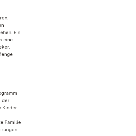
ren,
en
ehen. Ein
s eine
eker.
 Menge
programm
h der
n Kinder
e Familie
ührungen