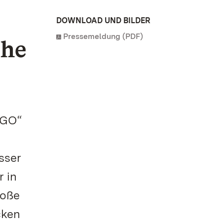
DOWNLOAD UND BILDER
Pressemeldung (PDF)
che
EGO“
sser
 in
roße
cken