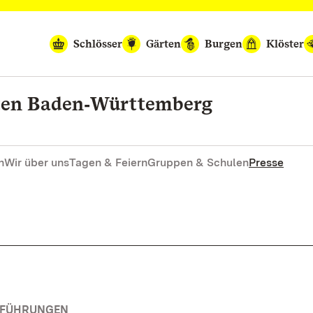
Schlösser
Gärten
Burgen
Klöster
rten Baden‑Württemberg
n
Wir über uns
Tagen & Feiern
Gruppen & Schulen
Presse
RFÜHRUNGEN