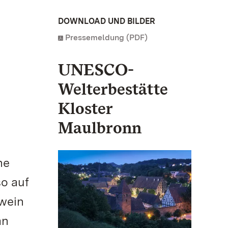
DOWNLOAD UND BILDER
Pressemeldung (PDF)
UNESCO-
Welterbestätte
Kloster
Maulbronn
ne
so auf
wein
an