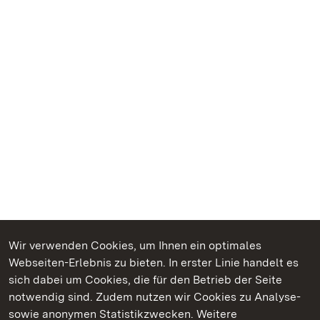
Wir verwenden Cookies, um Ihnen ein optimales
Webseiten-Erlebnis zu bieten. In erster Linie handelt es
Kommen. Staunen. Genießen.
sich dabei um Cookies, die für den Betrieb der Seite
notwendig sind. Zudem nutzen wir Cookies zu Analyse-
sowie anonymen Statistikzwecken. Weitere