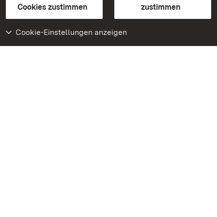
BITV-konform (geprüfte Seiten)
Cookies zustimmen
zustimmen
Cookie-Einstellungen anzeigen
Weiteres
Portal
Monumente
Besuchen Sie uns auf
Facebook
Besuchen Sie uns auf
Instagram
Besuchen Sie uns auf
Youtube
Lernen Sie unsere Apps
kennen
Google Play Store
App Store für iPhone