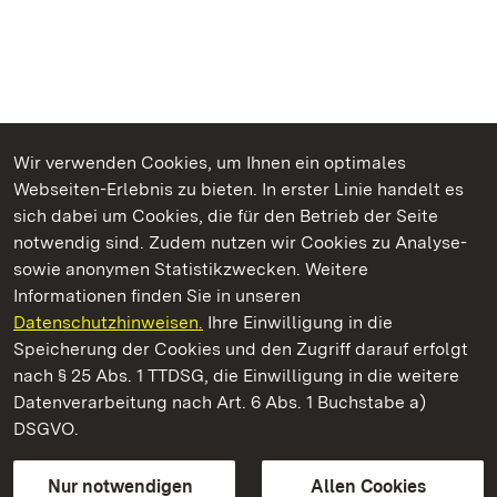
Wir verwenden Cookies, um Ihnen ein optimales
Webseiten-Erlebnis zu bieten. In erster Linie handelt es
Kommen. Staunen. Genießen.
sich dabei um Cookies, die für den Betrieb der Seite
notwendig sind. Zudem nutzen wir Cookies zu Analyse-
sowie anonymen Statistikzwecken. Weitere
Informationen finden Sie in unseren
Datenschutzhinweisen.
Ihre Einwilligung in die
Staatliche Schlösser und Gärten Baden‑Württemberg
Speicherung der Cookies und den Zugriff darauf erfolgt
nach § 25 Abs. 1 TTDSG, die Einwilligung in die weitere
Staatliche Schlösser und Gärten Baden-Württemberg
Datenverarbeitung nach Art. 6 Abs. 1 Buchstabe a)
DSGVO.
Kontakt
FAQ
Impressum
Datenschutz
Gebärdensprache
Leichte Sprache
Erklärung zur Barrierefreiheit
Nur notwendigen
Allen Cookies