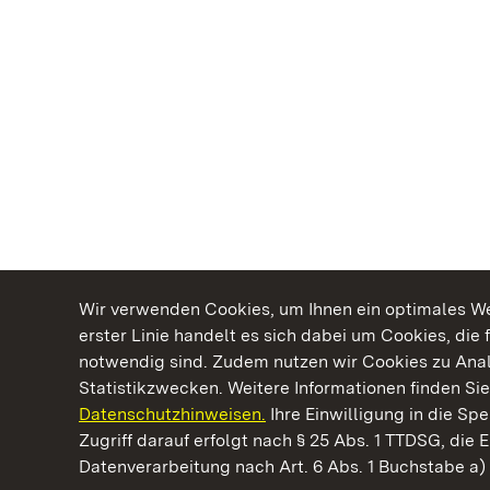
Wir verwenden Cookies, um Ihnen ein optimales Web
erster Linie handelt es sich dabei um Cookies, die 
notwendig sind. Zudem nutzen wir Cookies zu Ana
Statistikzwecken. Weitere Informationen finden Sie
Datenschutzhinweisen.
Ihre Einwilligung in die S
Kommen. Staunen. Genießen.
Zugriff darauf erfolgt nach § 25 Abs. 1 TTDSG, die E
Datenverarbeitung nach Art. 6 Abs. 1 Buchstabe a