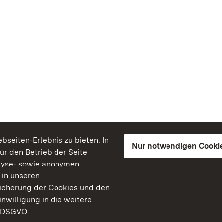
seiten-Erlebnis zu bieten. In
Nur notwendigen Cooki
für den Betrieb der Seite
lyse- sowie anonymen
 in unseren
peicherung der Cookies und den
inwilligung in die weitere
) DSGVO.