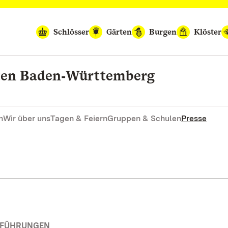
Schlösser
Gärten
Burgen
Klöster
rten Baden‑Württemberg
n
Wir über uns
Tagen & Feiern
Gruppen & Schulen
Presse
RFÜHRUNGEN