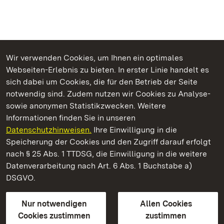
Wir verwenden Cookies, um Ihnen ein optimales
Webseiten-Erlebnis zu bieten. In erster Linie handelt es
Kommen. Staunen. Genießen.
sich dabei um Cookies, die für den Betrieb der Seite
notwendig sind. Zudem nutzen wir Cookies zu Analyse-
sowie anonymen Statistikzwecken. Weitere
Informationen finden Sie in unseren
Datenschutzhinweisen.
Ihre Einwilligung in die
Staatliche Schlösser und Gärten Baden‑Württemberg
Speicherung der Cookies und den Zugriff darauf erfolgt
nach § 25 Abs. 1 TTDSG, die Einwilligung in die weitere
Staatliche Schlösser und Gärten Baden-Württemberg
Datenverarbeitung nach Art. 6 Abs. 1 Buchstabe a)
DSGVO.
Kontakt
FAQ
Impressum
Datenschutz
Gebärdensprache
Leichte Sprache
Erklärung zur Barrierefreiheit
Nur notwendigen
Allen Cookies
BITV-konform (geprüfte Seiten)
Cookies zustimmen
zustimmen