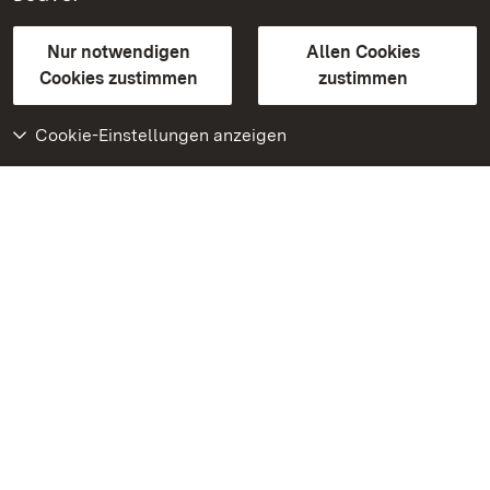
Gebärdensprache
Leichte Sprache
Erklärung zur Barrierefreiheit
Nur notwendigen
Allen Cookies
BITV-konform (geprüfte Seiten)
Cookies zustimmen
zustimmen
Cookie-Einstellungen anzeigen
Weiteres
Portal
Monumente
Besuchen Sie uns auf
Facebook
Besuchen Sie uns auf
Instagram
Besuchen Sie uns auf
Youtube
Lernen Sie unsere Apps
kennen
Google Play Store
App Store für iPhone