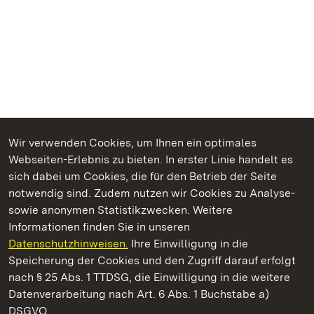
Wir verwenden Cookies, um Ihnen ein optimales
Webseiten-Erlebnis zu bieten. In erster Linie handelt es
Kommen. Staunen. Genießen.
sich dabei um Cookies, die für den Betrieb der Seite
notwendig sind. Zudem nutzen wir Cookies zu Analyse-
sowie anonymen Statistikzwecken. Weitere
Informationen finden Sie in unseren
Datenschutzhinweisen.
Ihre Einwilligung in die
Staatliche Schlösser und Gärten Baden‑Württemberg
Speicherung der Cookies und den Zugriff darauf erfolgt
nach § 25 Abs. 1 TTDSG, die Einwilligung in die weitere
Staatliche Schlösser und Gärten Baden-Württemberg
Datenverarbeitung nach Art. 6 Abs. 1 Buchstabe a)
DSGVO.
Kontakt
FAQ
Impressum
Datenschutz