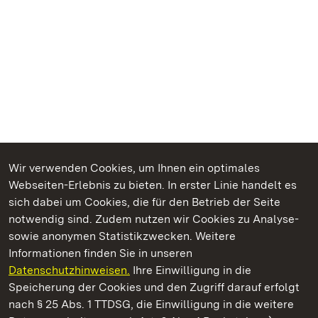
Wir verwenden Cookies, um Ihnen ein optimales
Webseiten-Erlebnis zu bieten. In erster Linie handelt es
Kommen. Staunen. Genießen.
sich dabei um Cookies, die für den Betrieb der Seite
notwendig sind. Zudem nutzen wir Cookies zu Analyse-
sowie anonymen Statistikzwecken. Weitere
Informationen finden Sie in unseren
Datenschutzhinweisen.
Ihre Einwilligung in die
Staatliche Schlösser und Gärten Baden‑Württemberg
Speicherung der Cookies und den Zugriff darauf erfolgt
nach § 25 Abs. 1 TTDSG, die Einwilligung in die weitere
Staatliche Schlösser und Gärten Baden-Württemberg