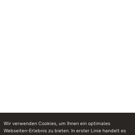
Wir verwenden Cookies, um Ihnen ein optimales
Webseiten-Erlebnis zu bieten. In erster Linie handelt es
Kommen. Staunen. Genießen.