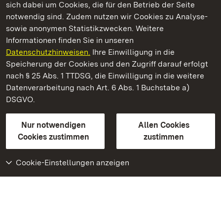
sich dabei um Cookies, die für den Betrieb der Seite
notwendig sind. Zudem nutzen wir Cookies zu Analyse-
sowie anonymen Statistikzwecken. Weitere
Informationen finden Sie in unseren
Datenschutzhinweisen.
Ihre Einwilligung in die
Staatliche Schlösser und Gärten Baden‑Württemberg
Speicherung der Cookies und den Zugriff darauf erfolgt
nach § 25 Abs. 1 TTDSG, die Einwilligung in die weitere
Staatliche Schlösser und Gärten Baden-Württemberg
Datenverarbeitung nach Art. 6 Abs. 1 Buchstabe a)
DSGVO.
Kontakt
FAQ
Impressum
Datenschutz
Gebärdensprache
Leichte Sprache
Erklärung zur Barrierefreiheit
Nur notwendigen
Allen Cookies
BITV-konform (geprüfte Seiten)
Cookies zustimmen
zustimmen
Cookie-Einstellungen anzeigen
Weiteres
Portal
Monumente
Besuchen Sie uns auf
Facebook
Besuchen Sie uns auf