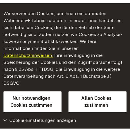
Wir verwenden Cookies, um Ihnen ein optimales
Webseiten-Erlebnis zu bieten. In erster Linie handelt es
Kommen. Staunen. Genießen.
sich dabei um Cookies, die für den Betrieb der Seite
notwendig sind. Zudem nutzen wir Cookies zu Analyse-
sowie anonymen Statistikzwecken. Weitere
Informationen finden Sie in unseren
Datenschutzhinweisen.
Ihre Einwilligung in die
Staatliche Schlösser und Gärten Baden‑Württemberg
Speicherung der Cookies und den Zugriff darauf erfolgt
nach § 25 Abs. 1 TTDSG, die Einwilligung in die weitere
Staatliche Schlösser und Gärten Baden-Württemberg
Datenverarbeitung nach Art. 6 Abs. 1 Buchstabe a)
DSGVO.
Kontakt
FAQ
Impressum
Datenschutz
Gebärdensprache
Leichte Sprache
Erklärung zur Barrierefreiheit
Nur notwendigen
Allen Cookies
BITV-konform (geprüfte Seiten)
Cookies zustimmen
zustimmen
Cookie-Einstellungen anzeigen
Weiteres