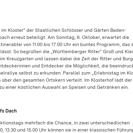
g im Kloster“ der Staatlichen Schlösser und Gärten Baden-
ach erneut beteiligt. Am Sonntag, 6. Oktober, erwartet die
nerabtei von 11.00 bis 17.00 Uhr ein buntes Programm, das s
lässt. So begrüßen die „Württemberger Ritter“ Groß und Kle
n im Kreuzgarten und lassen dabei die Zeit der Ritter und Bur
Entdeckerinnen und Entdecker die Möglichkeit, die beeindru
lrallye selbst zu erkunden. Parallel zum „Erlebnistag im Kl
h über den gesamten Ortskern verteilt. Im Klosterhof lädt der
zu einer köstlichen Auswahl an Speisen und Getränken ein.
ufs Dach
tionstags mehrfach die Chance, in zwei unterschiedlichen
 13.30 und 15.00 Uhr können sie in einer klassischen Führung 