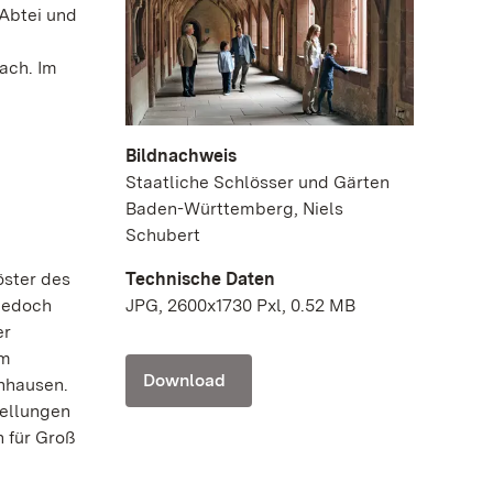
 Abtei und
ach. Im
n
Bildnachweis
Staatliche Schlösser und Gärten
Baden-Württemberg, Niels
Schubert
öster des
Technische Daten
jedoch
JPG, 2600x1730 Pxl, 0.52 MB
er
um
Download
enhausen.
tellungen
 für Groß