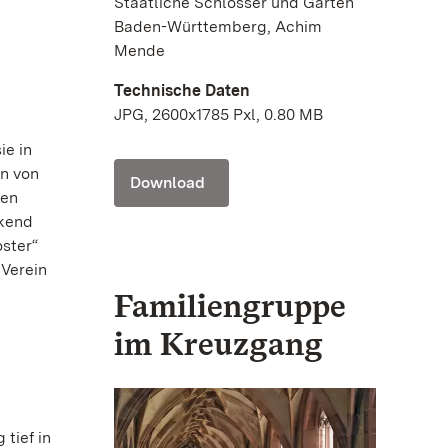
Staatliche Schlösser und Gärten
Baden-Württemberg, Achim
Mende
Technische Daten
JPG, 2600x1785 Pxl, 0.80 MB
ie in
in von
Download
gen
ckend
oster“
 Verein
Familiengruppe
im Kreuzgang
tief in