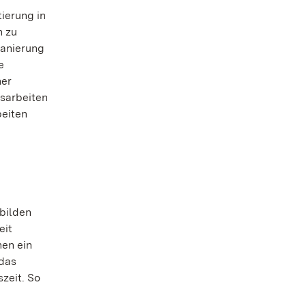
ierung in
n zu
Sanierung
e
ner
gsarbeiten
beiten
bilden
eit
nen ein
 das
zeit. So