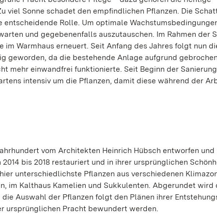
u viel Sonne schadet den empfindlichen Pflanzen. Die Schatt
ine entscheidende Rolle. Um optimale Wachstumsbedingunge
zu warten und gegebenenfalls auszutauschen. Im Rahmen der 
ge im Warmhaus erneuert. Seit Anfang des Jahres folgt nun di
dig geworden, da die bestehende Anlage aufgrund gebroche
ht mehr einwandfrei funktionierte. Seit Beginn der Sanierun
tens intensiv um die Pflanzen, damit diese während der Ar
ahrhundert vom Architekten Heinrich Hübsch entworfen und 
014 bis 2018 restauriert und in ihrer ursprünglichen Schönh
n hier unterschiedlichste Pflanzen aus verschiedenen Klimazo
n, im Kalthaus Kamelien und Sukkulenten. Abgerundet wird
die Auswahl der Pflanzen folgt den Plänen ihrer Entstehungs
er ursprünglichen Pracht bewundert werden.