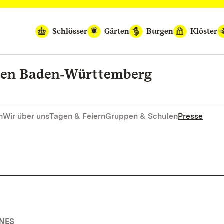
Schlösser
Gärten
Burgen
Klöster
rten Baden‑Württemberg
n
Wir über uns
Tagen & Feiern
Gruppen & Schulen
Presse
INES