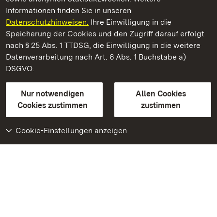
Informationen finden Sie in unseren
Datenschutzhinweisen.
Ihre Einwilligung in die
Staatliche Schlösser und Gärten Baden‑Württemberg
Speicherung der Cookies und den Zugriff darauf erfolgt
nach § 25 Abs. 1 TTDSG, die Einwilligung in die weitere
Staatliche Schlösser und Gärten Baden-Württemberg
Datenverarbeitung nach Art. 6 Abs. 1 Buchstabe a)
DSGVO.
Kontakt
FAQ
Impressum
Datenschutz
Gebärdensprache
Leichte Sprache
Erklärung zur Barrierefreiheit
Nur notwendigen
Allen Cookies
BITV-konform (geprüfte Seiten)
Cookies zustimmen
zustimmen
Cookie-Einstellungen anzeigen
Weiteres
Portal
Monumente
Besuchen Sie uns auf
Facebook
Besuchen Sie uns auf
Instagram
Besuchen Sie uns auf
Youtube