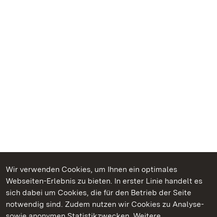
Wir verwenden Cookies, um Ihnen ein optimales
Webseiten-Erlebnis zu bieten. In erster Linie handelt es
Kommen. Staunen. Genießen.
sich dabei um Cookies, die für den Betrieb der Seite
notwendig sind. Zudem nutzen wir Cookies zu Analyse-
sowie anonymen Statistikzwecken. Weitere