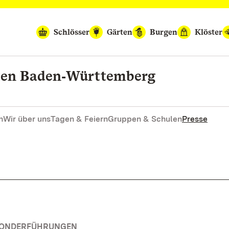
Schlösser
Gärten
Burgen
Klöster
rten Baden‑Württemberg
n
Wir über uns
Tagen & Feiern
Gruppen & Schulen
Presse
 SONDERFÜHRUNGEN