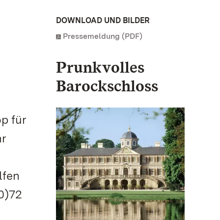
DOWNLOAD UND BILDER
Pressemeldung (PDF)
Prunkvolles
Barockschloss
p für
hr
lfen
0)72