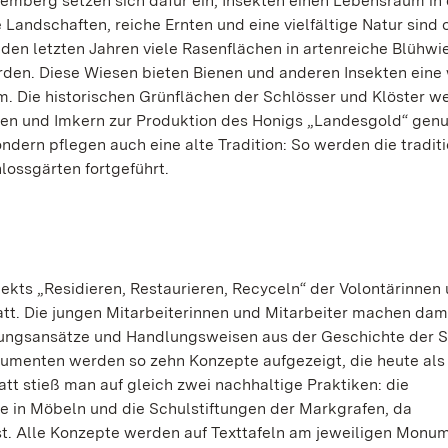
emberg setzen sich dafür ein, Insekten einen Lebensraum in
andschaften, reiche Ernten und eine vielfältige Natur sind 
den letzten Jahren viele Rasenflächen in artenreiche Blühwi
en. Diese Wiesen bieten Bienen und anderen Insekten eine 
 Die historischen Grünflächen der Schlösser und Klöster w
n und Imkern zur Produktion des Honigs „Landesgold“ genut
ondern pflegen auch eine alte Tradition: So werden die tradit
lossgärten fortgeführt.
ekts „Residieren, Restaurieren, Recyceln“ der Volontärinnen
att. Die jungen Mitarbeiterinnen und Mitarbeiter machen dami
ungsansätze und Handlungsweisen aus der Geschichte der S
umenten werden so zehn Konzepte aufgezeigt, die heute als
att stieß man auf gleich zwei nachhaltige Praktiken: die
e in Möbeln und die Schulstiftungen der Markgrafen, da
st. Alle Konzepte werden auf Texttafeln am jeweiligen Monu