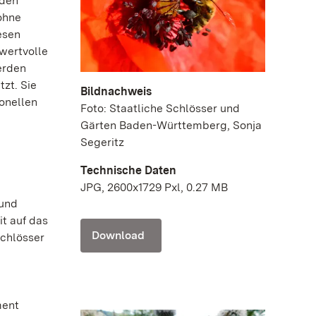
 den
ohne
esen
wertvolle
erden
zt. Sie
Bildnachweis
ionellen
Foto: Staatliche Schlösser und
Gärten Baden-Württemberg, Sonja
Segeritz
Technische Daten
JPG, 2600x1729 Pxl, 0.27 MB
 und
t auf das
Download
chlösser
ment