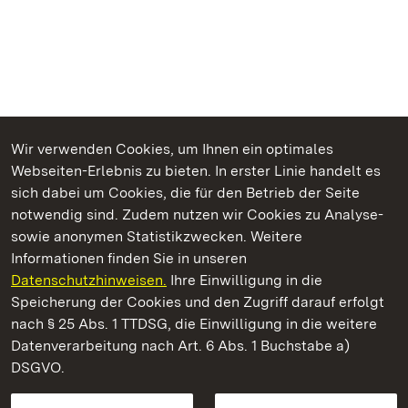
Wir verwenden Cookies, um Ihnen ein optimales
Webseiten-Erlebnis zu bieten. In erster Linie handelt es
Kommen. Staunen. Genießen.
sich dabei um Cookies, die für den Betrieb der Seite
notwendig sind. Zudem nutzen wir Cookies zu Analyse-
sowie anonymen Statistikzwecken. Weitere
Informationen finden Sie in unseren
Datenschutzhinweisen.
Ihre Einwilligung in die
Staatliche Schlösser und Gärten Baden‑Württemberg
Speicherung der Cookies und den Zugriff darauf erfolgt
nach § 25 Abs. 1 TTDSG, die Einwilligung in die weitere
Staatliche Schlösser und Gärten Baden-Württemberg
Datenverarbeitung nach Art. 6 Abs. 1 Buchstabe a)
DSGVO.
Kontakt
FAQ
Impressum
Datenschutz
Gebärdensprache
Leichte Sprache