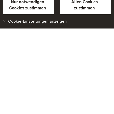
Erklärung zur Barrierefreiheit
Nur notwendigen
Allen Cookies
BITV-konform (geprüfte Seiten)
Cookies zustimmen
zustimmen
Cookie-Einstellungen anzeigen
Weiteres
Portal
Monumente
Besuchen Sie uns auf
Facebook
Besuchen Sie uns auf
Instagram
Besuchen Sie uns auf
Youtube
Lernen Sie unsere Apps
kennen
Google Play Store
App Store für iPhone