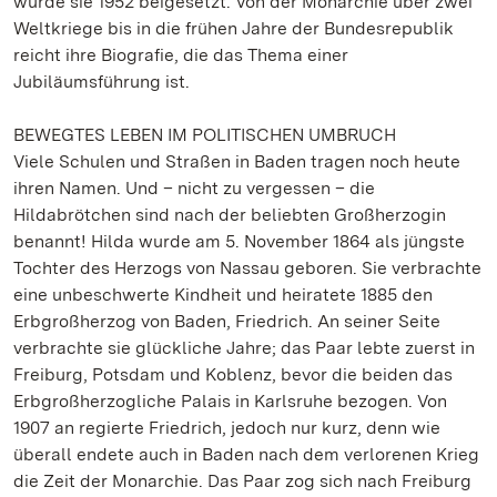
wurde sie 1952 beigesetzt. Von der Monarchie über zwei
Weltkriege bis in die frühen Jahre der Bundesrepublik
reicht ihre Biografie, die das Thema einer
Jubiläumsführung ist.
BEWEGTES LEBEN IM POLITISCHEN UMBRUCH
Viele Schulen und Straßen in Baden tragen noch heute
ihren Namen. Und – nicht zu vergessen – die
Hildabrötchen sind nach der beliebten Großherzogin
benannt! Hilda wurde am 5. November 1864 als jüngste
Tochter des Herzogs von Nassau geboren. Sie verbrachte
eine unbeschwerte Kindheit und heiratete 1885 den
Erbgroßherzog von Baden, Friedrich. An seiner Seite
verbrachte sie glückliche Jahre; das Paar lebte zuerst in
Freiburg, Potsdam und Koblenz, bevor die beiden das
Erbgroßherzogliche Palais in Karlsruhe bezogen. Von
1907 an regierte Friedrich, jedoch nur kurz, denn wie
überall endete auch in Baden nach dem verlorenen Krieg
die Zeit der Monarchie. Das Paar zog sich nach Freiburg